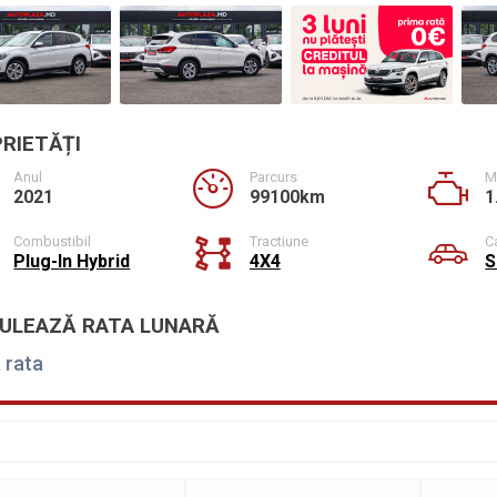
RIETĂȚI
Anul
Parcurs
M
2021
99100km
1
Combustibil
Tractiune
C
Plug-In Hybrid
4X4
S
ULEAZĂ RATA LUNARĂ
 rata