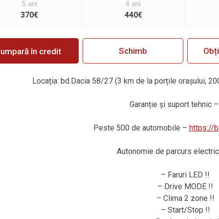
5 ani
4 ani
370€
440€
Schimb
Obț
umpară în credit
Locația: bd.Dacia 58/27 (3 km de la porțile orașului, 20
Garanție
ș
i suport tehnic –
Peste 500 de automobile –
https://
Autonomie de parcurs electric
– Faruri LED !!
– Drive MODE !!
– Clima 2 zone !!
– Start/Stop !!