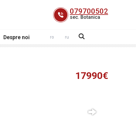
079700502
sec. Botanica
Despre noi
ro
ru
17990€