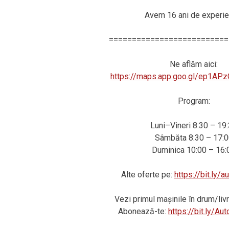
Avem 16 ani de experie
==========================
Ne aflăm aici:
https://maps.app.goo.gl/ep1AP
Program:
Luni–Vineri 8:30 – 19
Sâmbăta 8:30 – 17:0
Duminica 10:00 – 16:
Alte oferte pe:
https://bit.ly/
Vezi primul mașinile în drum/li
Abonează-te:
https://bit.ly/A