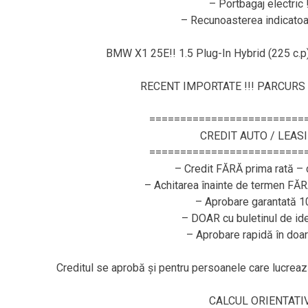
– Portbagaj electric !
– Recunoasterea indicatoar
BMW X1 25E!! 1.5 Plug-In Hybrid (225 c.p)
RECENT IMPORTATE !!! PARCURS 
=========================
CREDIT AUTO / LEAS
=========================
– Credit FĂRĂ prima rată – 
– Achitarea înainte de termen FĂ
– Aprobare garantată 
– DOAR cu buletinul de ide
– Aprobare rapidă în doar
Creditul se aprobă și pentru persoanele care lucr
CALCUL ORIENTATIV