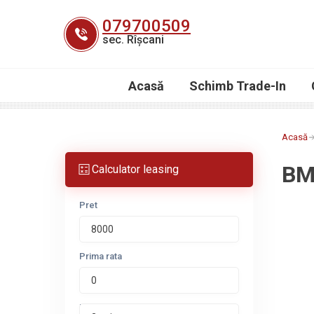
Skip
079700509
to
sec. Rîșcani
content
Acasă
Schimb Trade-In
Acasă
BM
Calculator leasing
Pret
Prima rata
Perioada leasing