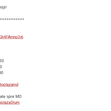
nță!
===========
zGh4FAmnp3i6
:30
0
00
autoplazamd
vrate spre MD
utoplazaDrum