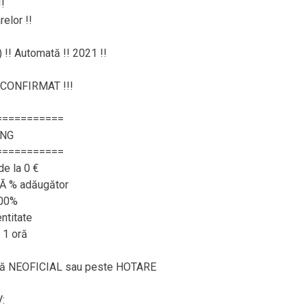
!
elor !!
 !! Automată !! 2021 !!
CONFIRMAT !!!
===========
ING
===========
de la 0 €
RĂ % adăugător
100%
ntitate
 1 oră
ează NEOFICIAL sau peste HOTARE
: