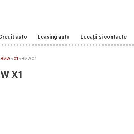
Credit auto
Leasing auto
Locații și contacte
BMW
X1
BMW X1
W X1