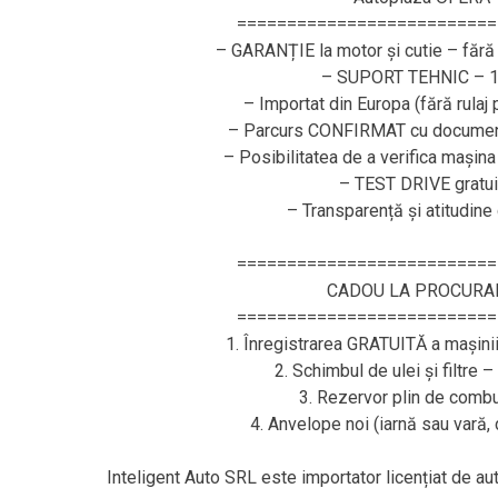
==========================
– GARANȚIE la motor și cutie – fără 
– SUPORT TEHNIC – 1
– Importat din Europa (fără rulaj
– Parcurs CONFIRMAT cu document
– Posibilitatea de a verifica mașina
– TEST DRIVE gratui
– Transparență și atitudine
==========================
CADOU LA PROCURA
==========================
1. Înregistrarea GRATUITĂ a mașini
2. Schimbul de ulei și filtre 
3. Rezervor plin de combus
4. Anvelope noi (iarnă sau vară
Inteligent Auto SRL este importator licențiat de a