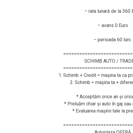
– rata lunară de la 360 
– avans 0 Euro
– perioada 60 luni.
==========================
SCHIMB AUTO / TRAD
==========================
1. Schimb + Credit = mașina ta ca pr
2. Schimb = mașina ta + difere
* Acceptăm orice an și ori
* Preluăm chiar și auto în gaj sau 
* Evaluarea mașinii tale la pr
==========================
Autoplaza OFERĂ