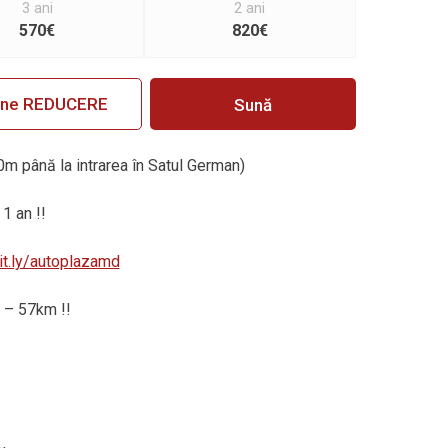
3 ani
2 ani
570€
820€
ine REDUCERE
Sună
0m până la intrarea în Satul German)
 1 an !!
bit.ly/autoplazamd
 – 57km !!