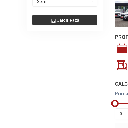
2 ani
Calculează
PROP
CALC
Prima