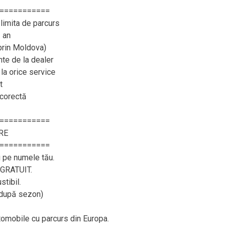
===========
limita de parcurs
 an
 prin Moldova)
e de la dealer
 la orice service
t
 corectă
===========
RE
===========
i pe numele tău.
– GRATUIT.
tibil.
, după sezon)
utomobile cu parcurs din Europa.