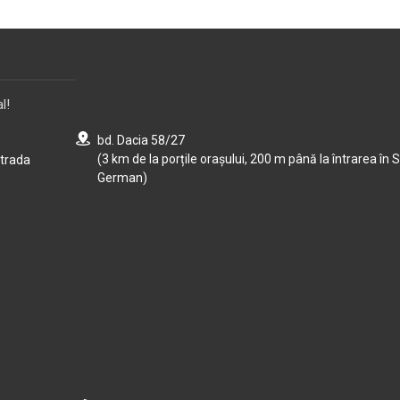
l!
bd. Dacia 58/27
(3 km de la porțile orașului, 200 m până la întrarea în S
strada
German)