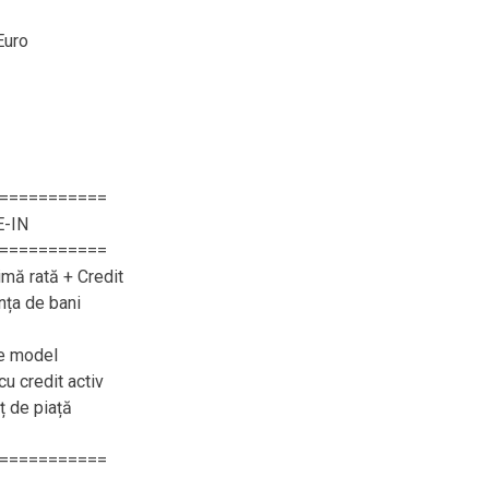
Euro
===========
E-IN
===========
imă rată + Credit
nța de bani
ce model
cu credit activ
eț de piață
===========