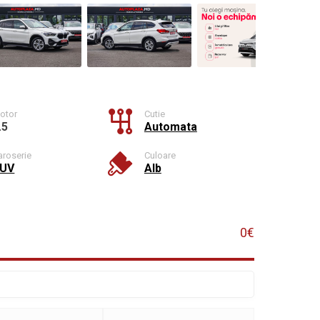
otor
Cutie
.5
Automata
aroserie
Culoare
UV
Alb
0€