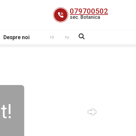
079700502
sec. Botanica
Despre noi
ro
ru
t!