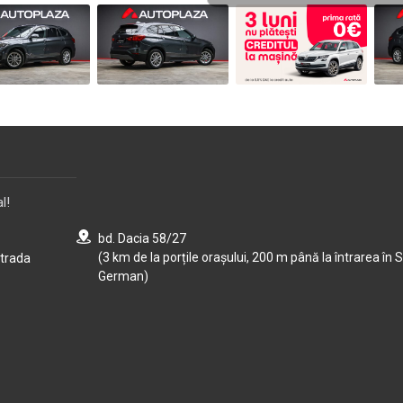
l!
bd. Dacia 58/27
(3 km de la porțile orașului, 200 m până la întrarea în S
strada
German)