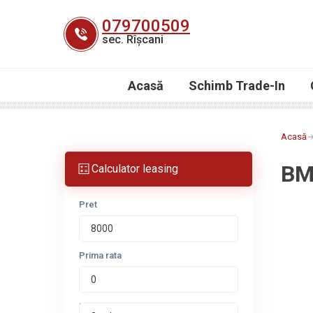
Skip
079700509
to
sec. Rîșcani
content
Acasă
Schimb Trade-In
Acasă
BM
Calculator leasing
Pret
Prima rata
Perioada leasing