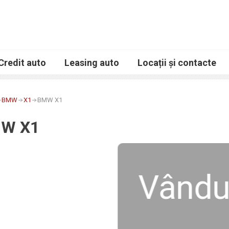
Credit auto
Leasing auto
Locații și contacte
BMW
X1
BMW X1
W X1
Vându