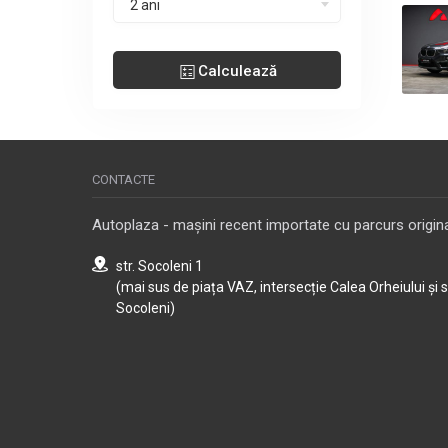
2 ani
Calculează
CONTACTE
Autoplaza - mașini recent importate cu parcurs origina
str. Socoleni 1
(mai sus de piața VAZ, intersecție Calea Orheiului și 
Socoleni)