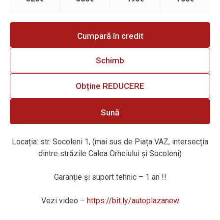
Cumpară în credit
Schimb
Obține REDUCERE
Sună
Locația: str. Socoleni 1, (mai sus de Piața VAZ, intersecția
dintre străzile Calea Orheiului și Socoleni)
Garanție și suport tehnic – 1 an !!
Vezi video –
https://bit.ly/autoplazanew