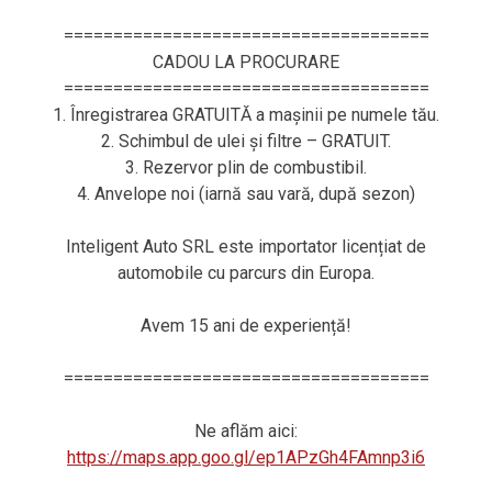
=====================================
CADOU LA PROCURARE
=====================================
1. Înregistrarea GRATUITĂ a mașinii pe numele tău.
2. Schimbul de ulei și filtre – GRATUIT.
3. Rezervor plin de combustibil.
4. Anvelope noi (iarnă sau vară, după sezon)
Inteligent Auto SRL este importator licențiat de
automobile cu parcurs din Europa.
Avem 15 ani de experiență!
=====================================
Ne aflăm aici:
https://maps.app.goo.gl/ep1APzGh4FAmnp3i6