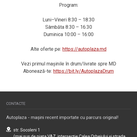
Program:
Luni–Vineri 8:30 – 18:30
Sâmbăta 8:30 – 16:30
Duminica 10:00 – 16:00
Alte oferte pe:
https://autoplaza.md
Vezi primul mașinile în drum/livrate spre MD
Abonează-te:
https://bit.ly/AutoplazaDrum
CONTACTE
Autoplaza - mașini recent importate cu parcurs original!
str. Socoleni 1
(mai sus de piața VAZ, intersecție Calea Orheiului și strada