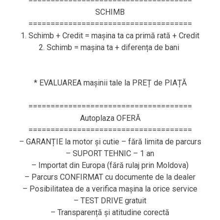
=====================================
SCHIMB
=====================================
1. Schimb + Credit = mașina ta ca primă rată + Credit
2. Schimb = mașina ta + diferența de bani
* EVALUAREA mașinii tale la PREȚ de PIAȚĂ
=====================================
Autoplaza OFERĂ
=====================================
– GARANȚIE la motor și cutie – fără limita de parcurs
– SUPORT TEHNIC – 1 an
– Importat din Europa (fără rulaj prin Moldova)
– Parcurs CONFIRMAT cu documente de la dealer
– Posibilitatea de a verifica mașina la orice service
– TEST DRIVE gratuit
– Transparență și atitudine corectă