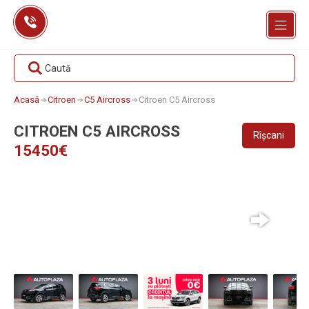
Skip
to
content
Caută
Acasă
Citroen
C5 Aircross
Citroen C5 Aircross
CITROEN C5 AIRCROSS
Rîșcani
15450€