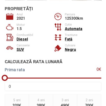
PROPRIETĂȚI
Anul
Parcurs
2021
125300km
Cutie
Motor
1.5
Automata
Combustibil
Tractiune
Diesel
Față
Caroserie
Culoare
SUV
Negru
CALCULEAZĂ RATA LUNARĂ
0€
Prima rata
5 ani
4 ani
3 ani
2 ani
320€
380€
490€
700€