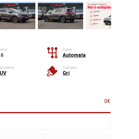
otor
Cutie
.6
Automata
aroserie
Culoare
UV
Gri
0€