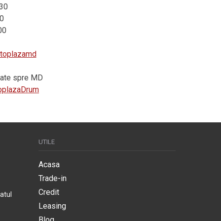
:30
0
00
autoplazamd
vrate spre MD
utoplazaDrum
UTILE
Acasa
Trade-in
Credit
atul
Leasing
Blog