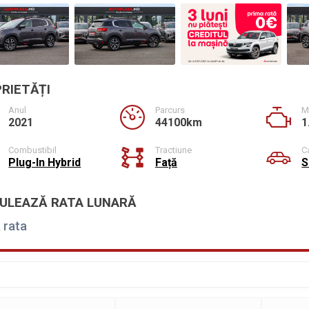
RIETĂȚI
Anul
Parcurs
M
2021
44100km
1
Combustibil
Tractiune
C
Plug-In Hybrid
Față
S
ULEAZĂ RATA LUNARĂ
 rata