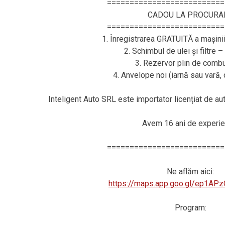
==========================
CADOU LA PROCURA
==========================
1. Înregistrarea GRATUITĂ a mașini
2. Schimbul de ulei și filtre 
3. Rezervor plin de combus
4. Anvelope noi (iarnă sau vară
Inteligent Auto SRL este importator licențiat de a
Avem 16 ani de experie
==========================
Ne aflăm aici:
https://maps.app.goo.gl/ep1AP
Program: