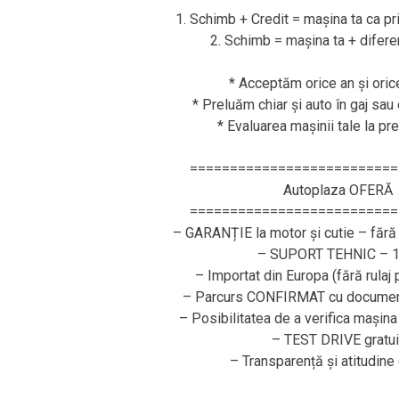
1. Schimb + Credit = mașina ta ca pr
2. Schimb = mașina ta + difere
* Acceptăm orice an și ori
* Preluăm chiar și auto în gaj sau 
* Evaluarea mașinii tale la pr
==========================
Autoplaza OFERĂ
==========================
– GARANȚIE la motor și cutie – fără 
– SUPORT TEHNIC – 1
– Importat din Europa (fără rulaj
– Parcurs CONFIRMAT cu document
– Posibilitatea de a verifica mașina
– TEST DRIVE gratui
– Transparență și atitudine