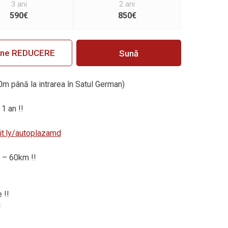
3 ani
2 ani
590€
850€
ine REDUCERE
Sună
0m până la intrarea în Satul German)
 1 an !!
bit.ly/autoplazamd
 – 60km !!
 !!
!