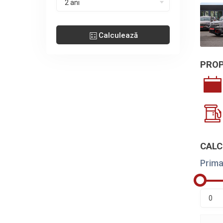
2 ani
Calculează
PROP
CALC
Prima