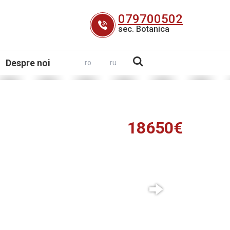
079700502
sec. Botanica
Despre noi
ro
ru
18650€