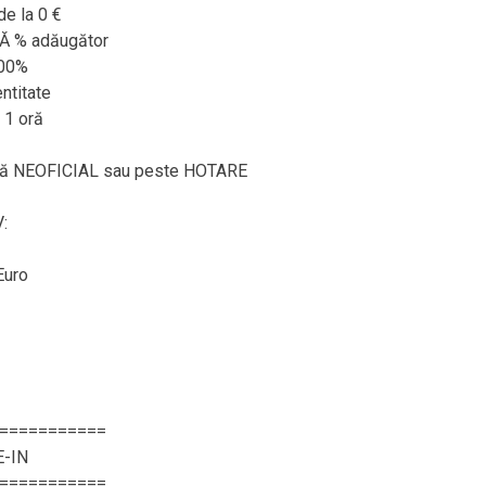
de la 0 €
RĂ % adăugător
100%
ntitate
 1 oră
ează NEOFICIAL sau peste HOTARE
:
Euro
===========
E-IN
===========