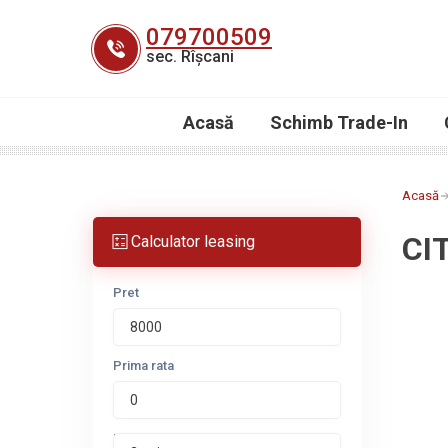
Skip
079700509
to
sec. Rîșcani
content
Acasă
Schimb Trade-In
Acasă
CI
Calculator leasing
Pret
Prima rata
Perioada leasing