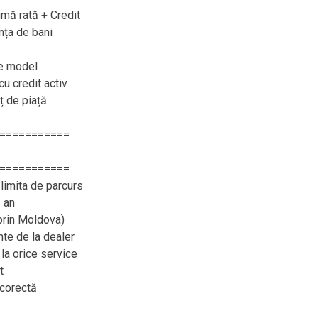
imă rată + Credit
nța de bani
ce model
cu credit activ
eț de piață
===========
===========
limita de parcurs
 an
 prin Moldova)
e de la dealer
 la orice service
t
 corectă