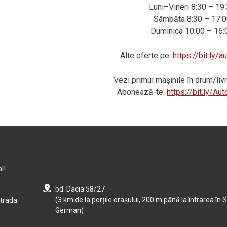
Luni–Vineri 8:30 – 19
Sâmbăta 8:30 – 17:0
Duminica 10:00 – 16:
Alte oferte pe:
https://bit.ly/
Vezi primul mașinile în drum/li
Abonează-te:
https://bit.ly/A
l!
bd. Dacia 58/27
(3 km de la porțile orașului, 200 m până la întrarea în S
strada
German)