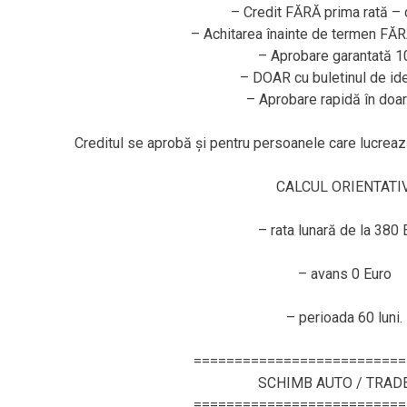
– Credit FĂRĂ prima rată – 
– Achitarea înainte de termen FĂ
– Aprobare garantată 
– DOAR cu buletinul de ide
– Aprobare rapidă în doar
Creditul se aprobă și pentru persoanele care lucr
CALCUL ORIENTATIV
– rata lunară de la 380 
– avans 0 Euro
– perioada 60 luni.
==========================
SCHIMB AUTO / TRAD
==========================