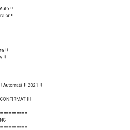
Auto !!
elor !!
e !!
v !!
!! Automată !! 2021 !!
CONFIRMAT !!!
===========
ING
===========