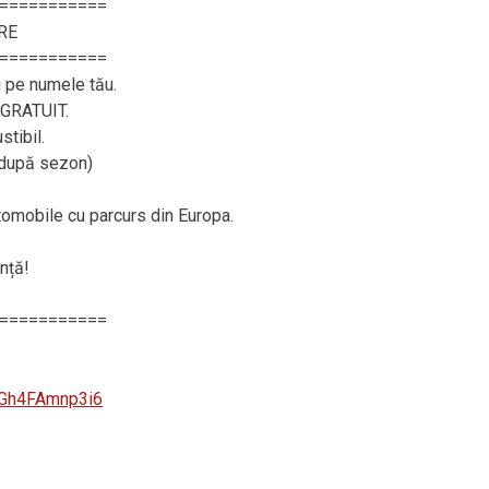
===========
RE
===========
i pe numele tău.
– GRATUIT.
tibil.
, după sezon)
utomobile cu parcurs din Europa.
nță!
===========
zGh4FAmnp3i6