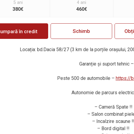
5 ani
4 ani
380€
460€
Schimb
Obț
umpară în credit
Locația: bd.Dacia 58/27 (3 km de la porțile orașului, 20
Garanție
ș
i suport tehnic –
Peste 500 de automobile –
https://
Autonomie de parcurs electric
– Cameră Spate !!
– Salon combinat piele
– Incalzire scaune !
– Bord digital !!