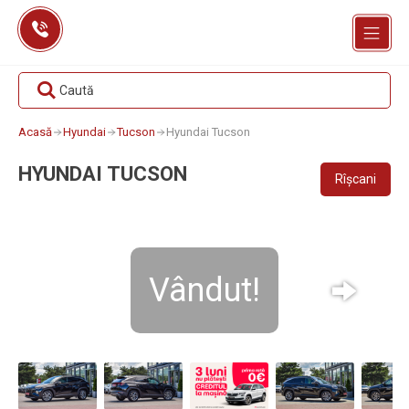
Skip
to
content
Caută
Acasă
Hyundai
Tucson
Hyundai Tucson
HYUNDAI TUCSON
Rîșcani
Vândut!