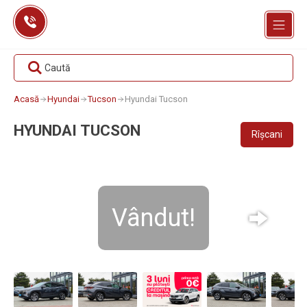
Skip
to
content
Caută
Acasă
Hyundai
Tucson
Hyundai Tucson
HYUNDAI TUCSON
Rîșcani
Vândut!