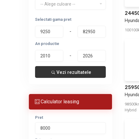
-- Alege culoare --
2445
Selectati gama pret
Hyunda
10010
-
An productie
-
Vezi rezultatele
2595
Hyunda
Calculator leasing
98500
Hybrid
Pret