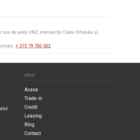
actele sunt afișate pe pagină. Dacă doriți să
sus de piața VAZ, intersecție Calea Orheiului și
German).
+ 373 79 700 502
UTILE
Acasa
Trade-in
Credit
atul
Leasing
Blog
Contact