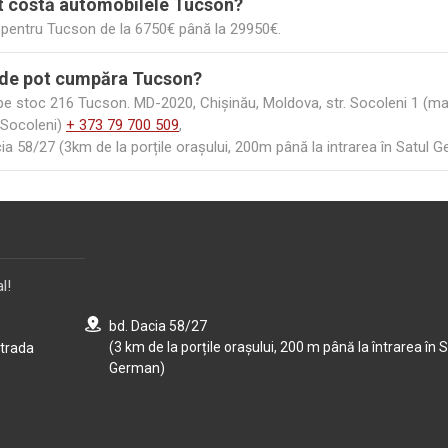
t costă automobilele Tucson?
veți întrebări, vă rugăm să contactați parcarea din Chișinău, cont
i pentru Tucson de la 6750€ până la 29950€.
ați un Hyundai Tucson, vizitați site-ul autoplaza.md.
de pot cumpăra Tucson?
e stoc 216 Tucson. MD-2020, Chișinău, Moldova, str. Socoleni 1 (mai 
 Socoleni)
+ 373 79 700 509
,
ia 58/27 (3km de la porțile orașului, 200m până la intrarea în Satul 
l!
bd. Dacia 58/27
(3 km de la porțile orașului, 200 m până la întrarea în S
strada
German)