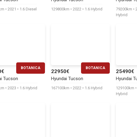
410€
440€
0km
2021
1.6 Diesel
129800km
2022
1.6 Hybrid
79200km
Hybrid
BOTANICA
BOTANICA
0€
22950€
25490€
RATĂ LUNARĂ
RATĂ LUNARĂ
i Tucson
Hyundai Tucson
Hyundai T
420€
470€
0km
2023
1.6 Hybrid
167100km
2022
1.6 Hybrid
129100km
Hybrid