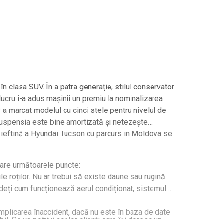
 clasa SUV. În a patra generație, stilul conservator
 lucru i-a adus mașinii un premiu la nominalizarea
 marcat modelul cu cinci stele pentru nivelul de
Suspensia este bine amortizată și netezește
ea ieftină a Hyundai Tucson cu parcurs în Moldova se
rare următoarele puncte:
ile roților. Nu ar trebui să existe daune sau rugină.
edeți cum funcționează aerul condiționat, sistemul
a implicarea înaccident, dacă nu este în baza de date