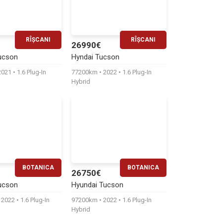
RÎȘCANI
RÎȘCANI
26990€
RATĂ LUNARĂ
RATĂ LUNARĂ
ucson
Hyndai Tucson
490€
560€
2021
1.6 Plug-In
77200km
2022
1.6 Plug-In
Hybrid
BOTANICA
BOTANICA
26750€
RATĂ LUNARĂ
RATĂ LUNARĂ
ucson
Hyundai Tucson
540€
550€
2022
1.6 Plug-In
97200km
2022
1.6 Plug-In
Hybrid