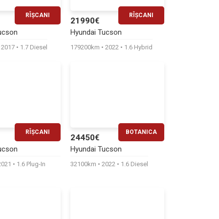
RÎȘCANI
RÎȘCANI
21990€
RATĂ LUNARĂ
RATĂ LUNARĂ
ucson
Hyundai Tucson
330€
450€
2017
1.7 Diesel
179200km
2022
1.6 Hybrid
RÎȘCANI
BOTANICA
24450€
RATĂ LUNARĂ
RATĂ LUNARĂ
ucson
Hyundai Tucson
540€
500€
2021
1.6 Plug-In
32100km
2022
1.6 Diesel