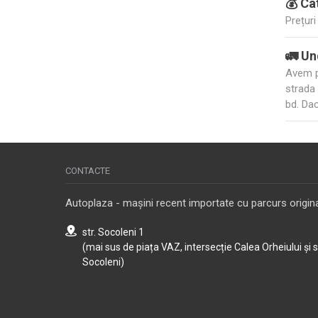
💰 Câ
Dacă a
Prețur
cumpăr
🚛 Un
Avem p
strada
bd. Dac
CONTACTE
Autoplaza - mașini recent importate cu parcurs origina
str. Socoleni 1
(mai sus de piața VAZ, intersecție Calea Orheiului și 
Socoleni)