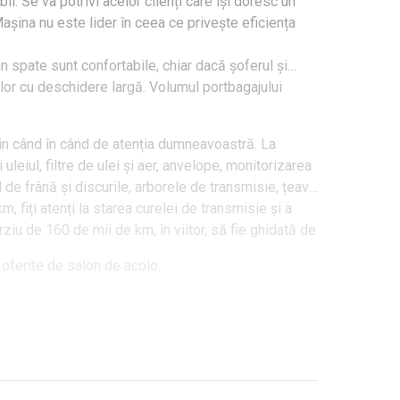
l. Se va potrivi acelor clienți care își doresc un
Mașina nu este lider în ceea ce privește eficiența
in spate sunt confortabile, chiar dacă șoferul și
lor cu deschidere largă. Volumul portbagajului
din când în când de atenția dumneavoastră. La
eiul, filtre de ulei și aer, anvelope, monitorizarea
ul de frână și discurile, arborele de transmisie, țeava
fiți atenți la starea curelei de transmisie și a
târziu de 160 de mii de km, în viitor, să fie ghidată de
 oferite de salon de acolo: