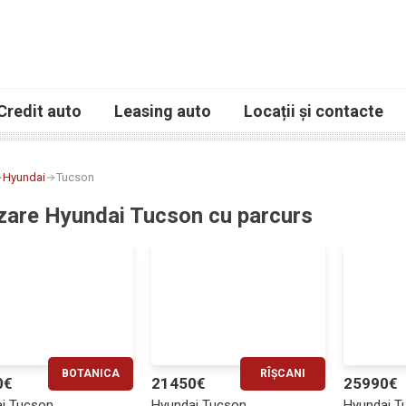
Credit auto
Leasing auto
Locații și contacte
Hyundai
Tucson
zare Hyundai Tucson cu parcurs
BOTANICA
RÎȘCANI
0€
21450€
25990€
RATĂ LUNARĂ
RATĂ LUNARĂ
i Tucson
Hyundai Tucson
Hyundai T