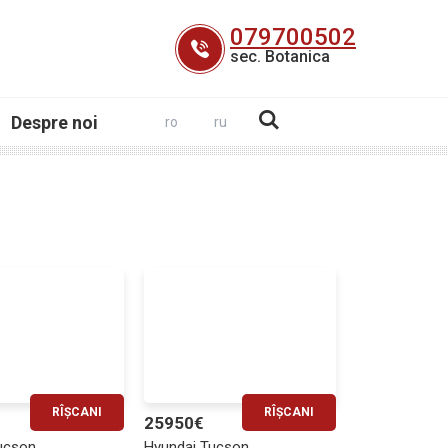
079700502
sec. Botanica
Despre noi
ro
ru
RÎȘCANI
RÎȘCANI
25950€
RATĂ LUNARĂ
RATĂ LUNARĂ
ucson
Hyundai Tucson