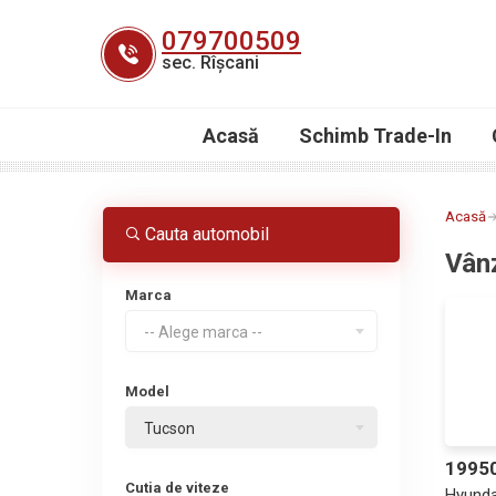
Skip
079700509
to
sec. Rîșcani
content
Acasă
Schimb Trade-In
Acasă
Cauta automobil
Vân
Marca
-- Alege marca --
Model
Tucson
1995
Cutia de viteze
Hyunda