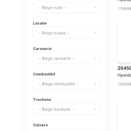
-- Alege cutie --
17950
Locatie
-- Alege locatie --
Caroserie
-- Alege caroserie --
2045
Combustibil
Hyunda
-- Alege combustibil --
12030
Tractiune
-- Alege tractiune --
Culoare