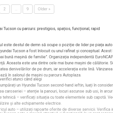
2
…
9
Older »
i Tucson cu parcurs: prestigios, spațios, funcțional, rapid
l este destul de demn să ocupe o poziție de lider pe piața auto în
 Hyundai Tucson a fost înlocuit cu unul rafinat și conceptual. Acest
ai bună mașină de familie”. Organizația independentă EuroNCAP a
nță. Aceasta este una dintre cele mai bune mașini de călătorie. 
tatea denivelărilor de pe drum, iar accelerația este lină. Vânzar
ează în salonul de mașini cu parcurs Autoplaza.
verifici atunci când alegi
umpărați un Hyundai Tucson second-hand ieftin, luați în conside
ea caroseriei – atenție la panouri, locuri ascunse sub usi, în arcur
re tehnică – verificați situația cu toate elementele sub capotă. V
ălzire și alte echipamente electrice.
oricul auto – utilizați rapoarte oferite de diverse servicii. Verific