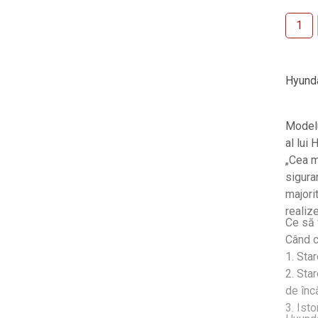
1
Hyunda
Modelu
al lui
„Cea m
sigura
majori
realiz
Ce să 
Când c
1. Star
2. Sta
de înc
3. Ist