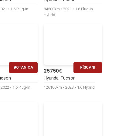
540€
530€
2021
1.6 Plug-In
84500km
2021
1.6 Plug-In
Hybrid
BOTANICA
RÎȘCANI
25750€
RATĂ LUNARĂ
RATĂ LUNARĂ
ucson
Hyundai Tucson
530€
530€
2022
1.6 Plug-In
126100km
2023
1.6 Hybrid