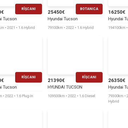
RÎȘCANI
BOTANICA
0€
25450€
16250€
RATĂ LUNARĂ
RATĂ LUNARĂ
i Tucson
Hyundai Tucson
Hyundai T
500€
520€
0km
2021
1.6 Hybrid
79100km
2022
1.6 Hybrid
194100km
RÎȘCANI
RÎȘCANI
0€
21390€
26350€
RATĂ LUNARĂ
RATĂ LUNARĂ
i Tucson
HYUNDAI TUCSON
Hyundai T
530€
440€
km
2022
1.6 Plug-In
109500km
2022
1.6 Diesel
79300km
Hybrid