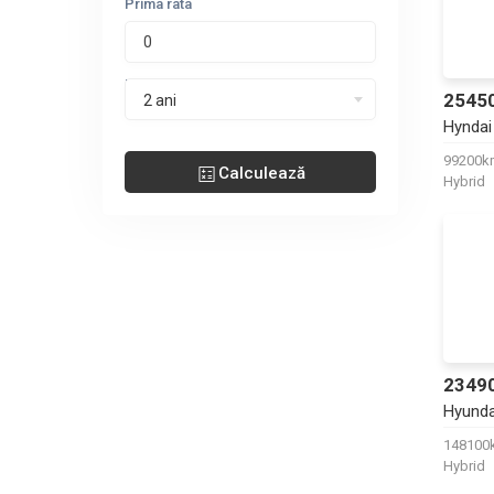
Prima rata
Perioada leasing
2545
2 ani
Hyndai
99200
Calculează
Hybrid
2349
Hyunda
14810
Hybrid