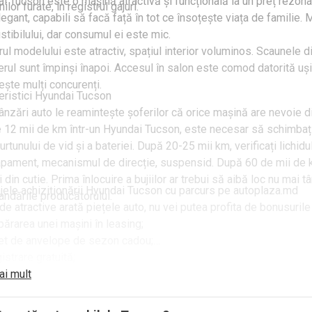
i Tucson este o mașină atractivă și funcțională la un preț rezonabi
ilor furate, în registrul gajuri.
egant, capabili să facă față în tot ce însoțește viața de familie. 
tibilului, dar consumul ei este mic.
orul modelului este atractiv, spațiul interior voluminos. Scaunele d
rul sunt împinși înapoi. Accesul în salon este comod datorită uși
ște mulți concurenți.
eristici Hyundai Tucson
ânzări auto le reamintește șoferilor că orice mașină are nevoie 
e 12 mii de km într-un Hyundai Tucson, este necesar să schimbați ul
furtunului de vid și a bateriei. După 20-25 mii km, verificați lichid
pament, mecanismul de direcție, suspensid. După 60 de mii de km, 
i din cutie. Prima înlocuire a bujiilor ar trebui să aibă loc nu mai 
jele achiziționării Hyundai Tucson cu parcurs pe autoplaza.md
ndările producătorului.
 de atractive arată piețele auto, nu vei putea profita de bonusurile
ărarea unei mașini în leasing;
et de anvelope de sezon cadou;
istrare gratuită;
mbul mașinii dumneavoastră pe Hyundai Tucson;
ai mult
nție pentru cutie și motor plus întreținere 1 an;
cere.