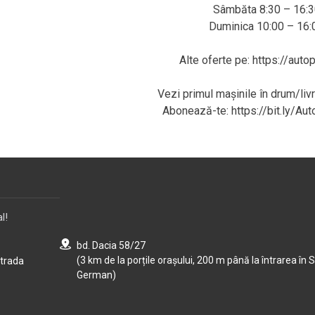
Sâmbăta 8:30 – 16:3
Duminica 10:00 – 16:
Alte oferte pe: https://auto
Vezi primul mașinile în drum/li
Abonează-te: https://bit.ly/Au
l!
bd. Dacia 58/27
(3 km de la porțile orașului, 200 m până la întrarea în S
strada
German)