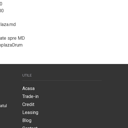
0
00
plaza.md
vrate spre MD
toplazaDrum
UTILE
Acasa
Trade-in
Credit
atul
Leasing
Blog