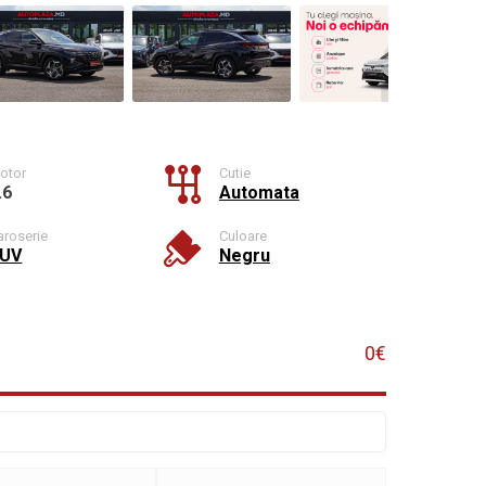
otor
Cutie
.6
Automata
aroserie
Culoare
UV
Negru
0€