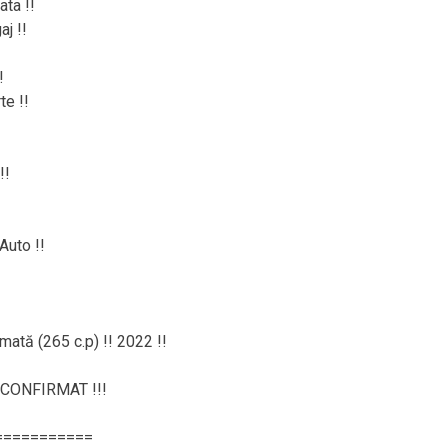
ta !!
j !!
!
te !!
!!
Auto !!
mată (265 c.p) !! 2022 !!
CONFIRMAT !!!
===========