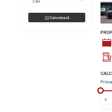
2 ani
Calculează
PROP
CALC
Prima