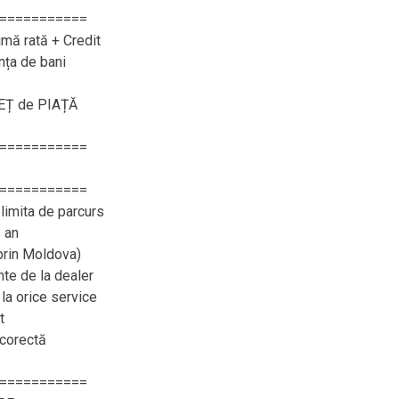
===========
imă rată + Credit
nța de bani
REȚ de PIAȚĂ
===========
===========
limita de parcurs
 an
 prin Moldova)
e de la dealer
 la orice service
t
 corectă
===========