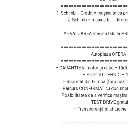
==========================
1. Schimb + Credit = mașina ta ca pr
2. Schimb = mașina ta + difere
* EVALUAREA mașinii tale la P
==========================
Autoplaza OFERĂ
==========================
– GARANȚIE la motor și cutie – fără 
– SUPORT TEHNIC – 1
– Importat din Europa (fără rulaj
– Parcurs CONFIRMAT cu document
– Posibilitatea de a verifica mașina
– TEST DRIVE gratui
– Transparență și atitudine
==========================