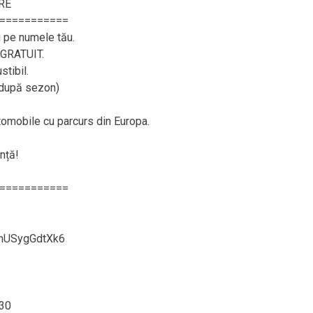
RE
===========
i pe numele tău.
– GRATUIT.
tibil.
, după sezon)
utomobile cu parcurs din Europa.
nță!
===========
SnUSygGdtXk6
:30