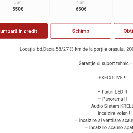
5 ani
4 ani
550€
650€
Schimb
Obț
umpară în credit
Locația: bd.Dacia 58/27 (3 km de la porțile orașului, 20
Garanție și suport tehnic – 
EXECUTIVE !!
– Faruri LED !!
– Panorama !!
– Audio Sistem KRELL
– Incalzire volan !!
– Incalzire si ventilare scaun
– Incalzire scaune spat