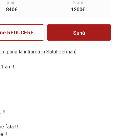
3 ani
2 ani
840€
1200€
ine REDUCERE
Sună
0m până la intrarea în Satul German)
1 an !!
 !!
e fata !!
e !!