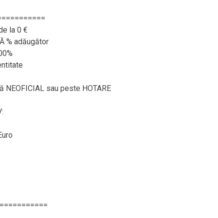
===========
de la 0 €
RĂ % adăugător
100%
ntitate
ează NEOFICIAL sau peste HOTARE
:
Euro
===========