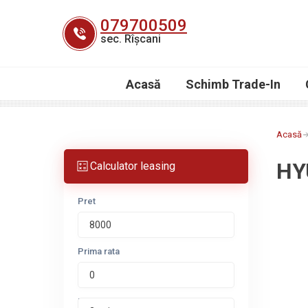
Skip
079700509
to
sec. Rîșcani
content
Acasă
Schimb Trade-In
Acasă
HY
Calculator leasing
Pret
Prima rata
Perioada leasing