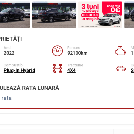
RIETĂȚI
Anul
Parcurs
M
2022
92100km
1
Combustibil
Tractiune
C
Plug-In Hybrid
4X4
S
ULEAZĂ RATA LUNARĂ
 rata