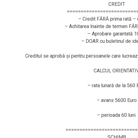
CREDIT
=========================
– Credit FĂRĂ prima rată – 
– Achitarea înainte de termen FĂ
– Aprobare garantată 
– DOAR cu buletinul de ide
Creditul se aprobă și pentru persoanele care lucr
CALCUL ORIENTATIV
– rata lunară de la 560 
– avans 5600 Euro
– perioada 60 luni.
==========================
SCHIMB