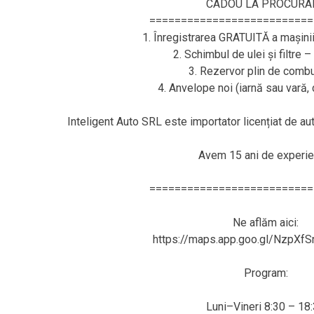
CADOU LA PROCURA
==========================
1. Înregistrarea GRATUITĂ a mașini
2. Schimbul de ulei și filtre 
3. Rezervor plin de combus
4. Anvelope noi (iarnă sau vară
Inteligent Auto SRL este importator licențiat de a
Avem 15 ani de experie
==========================
Ne aflăm aici:
https://maps.app.goo.gl/NzpXf
Program:
Luni–Vineri 8:30 – 18