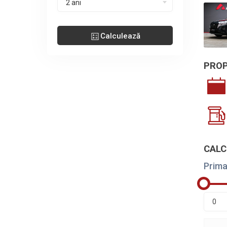
2 ani
Calculează
PROP
CALC
Prima