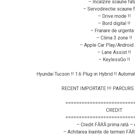
– Incalzire scaune fata
– Servodirectie scaune fa
– Drive mode !!
– Bord digital !!
– Franare de urgenta 
– Clima 3 zone !!
– Apple Car Play/Android 
– Lane Assist !!
– KeylessGo !!
Hyundai Tucson !! 1.6 Plug-in Hybrid !! Automată
RECENT IMPORTATE !!! PARCURS 
=========================
CREDIT
=========================
– Credit FĂRĂ prima rată – 
– Achitarea înainte de termen FĂ