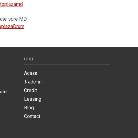
autoplazamd
vrate spre MD
utoplazaDrum
UTILE
Acasa
Trade-in
Credit
atul
Leasing
Blog
Contact