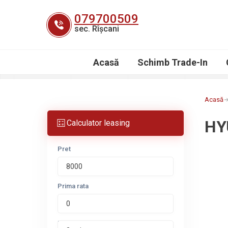
Skip
079700509
to
sec. Rîșcani
content
Acasă
Schimb Trade-In
Acasă
HY
Calculator leasing
Pret
Prima rata
Perioada leasing