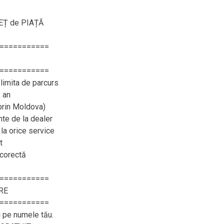
REȚ de PIAȚĂ
===========
===========
limita de parcurs
 an
 prin Moldova)
e de la dealer
 la orice service
t
 corectă
===========
RE
===========
i pe numele tău.