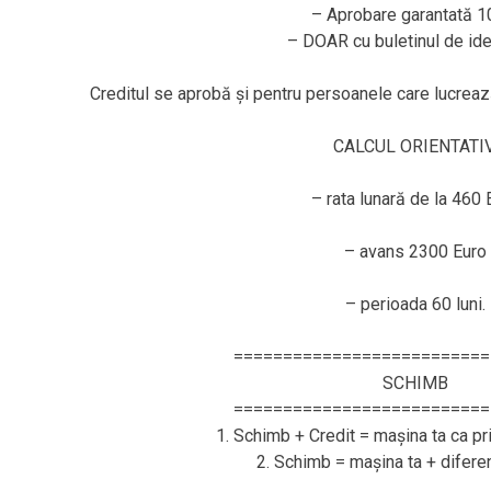
– Aprobare garantată 
– DOAR cu buletinul de ide
Creditul se aprobă și pentru persoanele care lucr
CALCUL ORIENTATIV
– rata lunară de la 460 
– avans 2300 Euro
– perioada 60 luni.
==========================
SCHIMB
==========================
1. Schimb + Credit = mașina ta ca pr
2. Schimb = mașina ta + difere