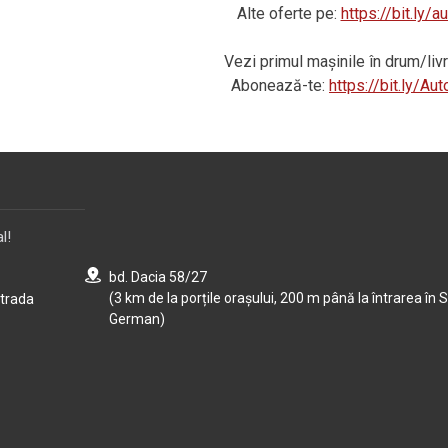
Alte oferte pe:
https://bit.ly/
Vezi primul mașinile în drum/li
Abonează-te:
https://bit.ly/A
l!
bd. Dacia 58/27
(3 km de la porțile orașului, 200 m până la întrarea în S
strada
German)