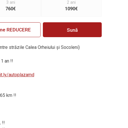
3 ani
2 ani
760€
1090€
ine REDUCERE
Sună
intre străzile Calea Orheiului și Socoleni)
1 an !!
bit.ly/autoplazamd
 65 km !!
 !!