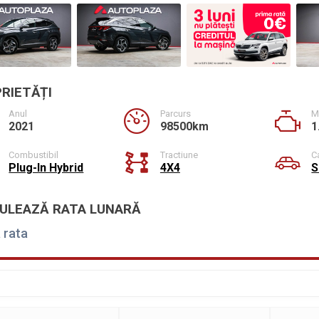
RIETĂȚI
Anul
Parcurs
M
2021
98500km
1
Combustibil
Tractiune
C
Plug-In Hybrid
4X4
S
ULEAZĂ RATA LUNARĂ
 rata