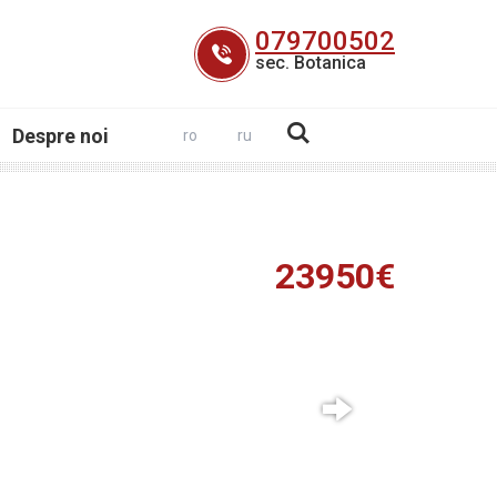
079700502
sec. Botanica
Despre noi
ro
ru
23950€