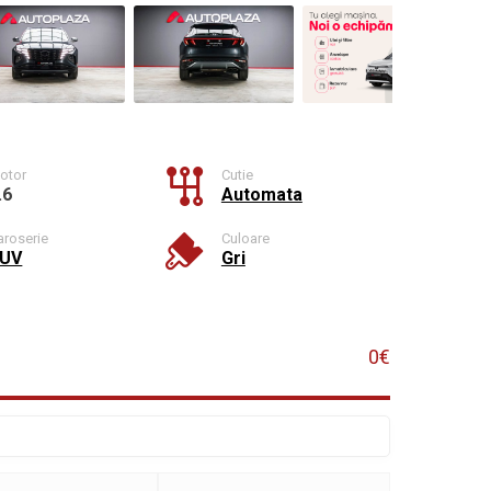
otor
Cutie
.6
Automata
aroserie
Culoare
UV
Gri
0€