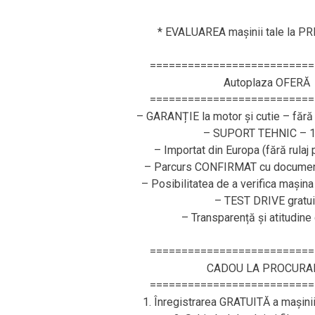
* EVALUAREA mașinii tale la P
==========================
Autoplaza OFERĂ
==========================
– GARANȚIE la motor și cutie – fără 
– SUPORT TEHNIC – 1
– Importat din Europa (fără rulaj
– Parcurs CONFIRMAT cu document
– Posibilitatea de a verifica mașina
– TEST DRIVE gratui
– Transparență și atitudine
==========================
CADOU LA PROCURA
==========================
1. Înregistrarea GRATUITĂ a mașini