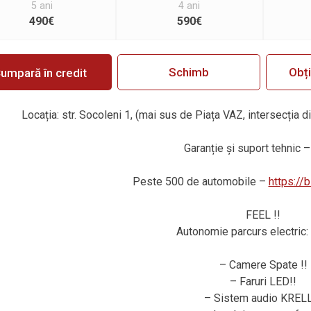
5 ani
4 ani
490€
590€
Schimb
Obț
umpară în credit
Locația: str. Socoleni 1, (mai sus de Piața VAZ, intersecția d
Garanție și suport tehnic – 
Peste 500 de automobile –
https://
FEEL !!
Autonomie parcurs electric:
– Camere Spate !!
– Faruri LED!!
– Sistem audio KRELL