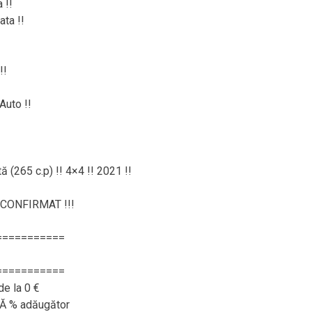
 !!
ta !!
!!
Auto !!
 (265 c.p) !! 4×4 !! 2021 !!
CONFIRMAT !!!
===========
===========
de la 0 €
RĂ % adăugător