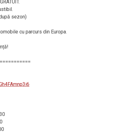
– GRATUIT.
tibil.
, după sezon)
utomobile cu parcurs din Europa.
nță!
===========
zGh4FAmnp3i6
:30
0
00