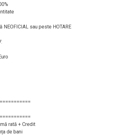
100%
ntitate
ează NEOFICIAL sau peste HOTARE
:
Euro
===========
===========
imă rată + Credit
nța de bani