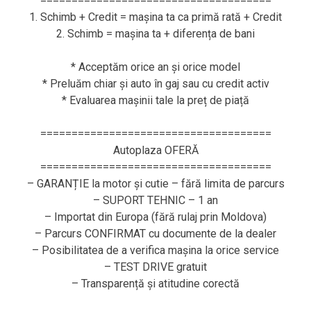
=====================================
1. Schimb + Credit = mașina ta ca primă rată + Credit
2. Schimb = mașina ta + diferența de bani
* Acceptăm orice an și orice model
* Preluăm chiar și auto în gaj sau cu credit activ
* Evaluarea mașinii tale la preț de piață
=====================================
Autoplaza OFERĂ
=====================================
– GARANȚIE la motor și cutie – fără limita de parcurs
– SUPORT TEHNIC – 1 an
– Importat din Europa (fără rulaj prin Moldova)
– Parcurs CONFIRMAT cu documente de la dealer
– Posibilitatea de a verifica mașina la orice service
– TEST DRIVE gratuit
– Transparență și atitudine corectă