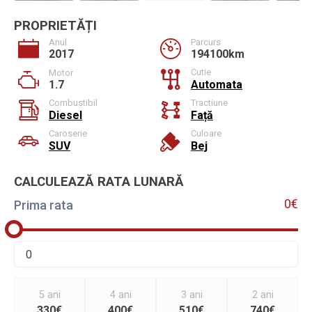
PROPRIETĂȚI
Anul
Parcurs
2017
194100km
Cutie
Motor
1.7
Automata
Combustibil
Tractiune
Diesel
Față
Caroserie
Culoare
SUV
Bej
CALCULEAZĂ RATA LUNARĂ
0€
Prima rata
5 ani
4 ani
3 ani
2 ani
330€
400€
510€
740€