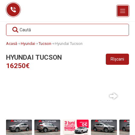
Skip
to
content
Caută
Acasă
Hyundai
Tucson
Hyundai Tucson
HYUNDAI TUCSON
Rîșcani
16250€