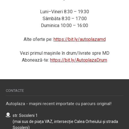
Luni–Vineri 8:30 – 19:30
Sâmbăta 8:30 – 17:00
Duminica 10:00 – 16:00
Alte oferte pe:
https://bit.ly/autoplazamd
Vezi primul mașinile în drum/livrate spre MD
Abonează-te:
https://bit.ly/AutoplazaDrum
CONTACTE
Autoplaza - mașini recent importate cu parcurs original!
str. Socoleni 1
(mai sus de piața VAZ, intersecție Calea Orheiului și strada
Socoleni)