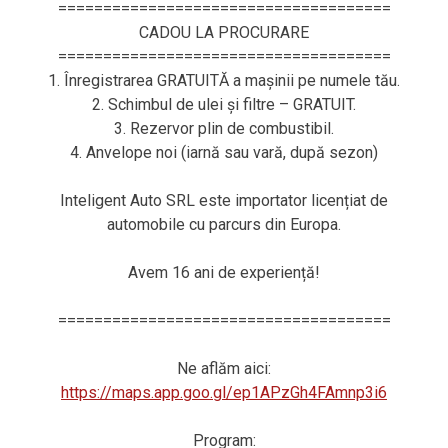
=====================================
CADOU LA PROCURARE
=====================================
1. Înregistrarea GRATUITĂ a mașinii pe numele tău.
2. Schimbul de ulei și filtre – GRATUIT.
3. Rezervor plin de combustibil.
4. Anvelope noi (iarnă sau vară, după sezon)
Inteligent Auto SRL este importator licențiat de
automobile cu parcurs din Europa.
Avem 16 ani de experiență!
=====================================
Ne aflăm aici:
https://maps.app.goo.gl/ep1APzGh4FAmnp3i6
Program: