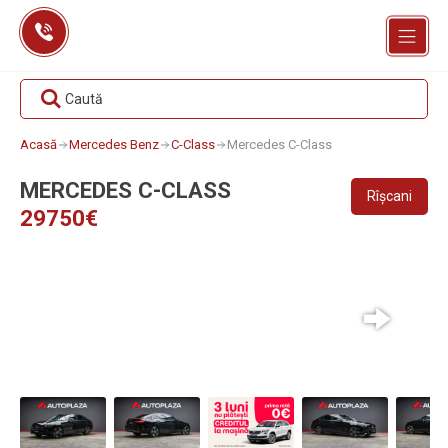
Skip
to
content
Caută
Acasă
Mercedes Benz
C-Class
Mercedes C-Class
MERCEDES C-CLASS
Rîșcani
29750€