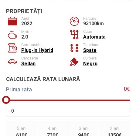
PROPRIETĂȚI
Anul
Parcurs
2022
93100km
Cutie
Motor
2.0
Automata
Combustibil
Tractiune
Plug-In Hybrid
Spate
Caroserie
Culoare
Sedan
Negru
CALCULEAZĂ RATA LUNARĂ
0€
Prima rata
5 ani
4 ani
3 ani
2 ani
610€
730€
940€
1350€