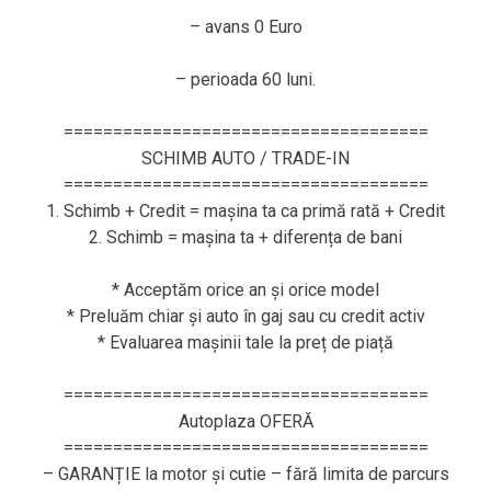
– avans 0 Euro
– perioada 60 luni.
=====================================
SCHIMB AUTO / TRADE-IN
=====================================
1. Schimb + Credit = mașina ta ca primă rată + Credit
2. Schimb = mașina ta + diferența de bani
* Acceptăm orice an și orice model
* Preluăm chiar și auto în gaj sau cu credit activ
* Evaluarea mașinii tale la preț de piață
=====================================
Autoplaza OFERĂ
=====================================
– GARANȚIE la motor și cutie – fără limita de parcurs