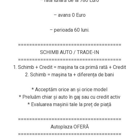
– rata lunară de la 780 Euro
– avans 0 Euro
– perioada 60 luni.
=====================================
SCHIMB AUTO / TRADE-IN
=====================================
1. Schimb + Credit = mașina ta ca primă rată + Credit
2. Schimb = mașina ta + diferența de bani
* Acceptăm orice an și orice model
* Preluăm chiar și auto în gaj sau cu credit activ
* Evaluarea mașinii tale la preț de piață
=====================================
Autoplaza OFERĂ
=====================================