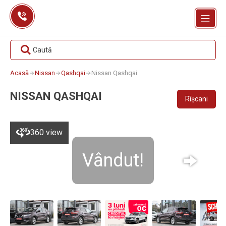
Skip
to
content
Caută
Acasă
Nissan
Qashqai
Nissan Qashqai
NISSAN QASHQAI
Rîșcani
360 view
Vândut!