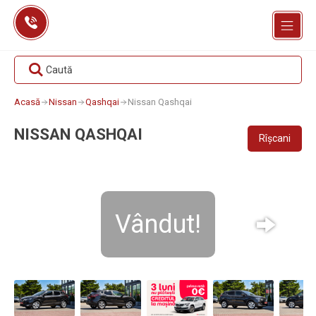
Skip
to
content
Caută
Acasă
Nissan
Qashqai
Nissan Qashqai
NISSAN QASHQAI
Rîșcani
Vândut!