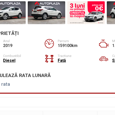
RIETĂȚI
Anul
Parcurs
M
2019
159100km
1
Combustibil
Tractiune
C
Diesel
Față
S
ULEAZĂ RATA LUNARĂ
 rata