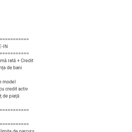
===========
E-IN
===========
imă rată + Credit
nța de bani
ce model
cu credit activ
eț de piață
===========
===========
limita de parcurs