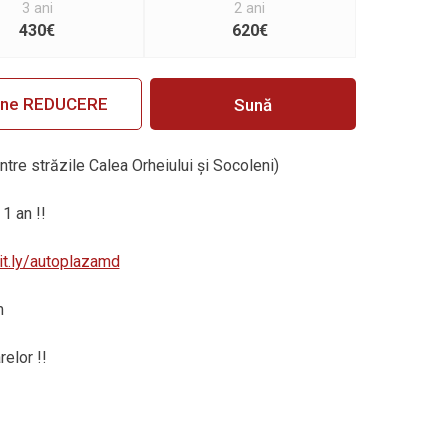
3 ani
2 ani
430€
620€
ine REDUCERE
Sună
intre străzile Calea Orheiului și Socoleni)
1 an !!
bit.ly/autoplazamd
m
elor !!