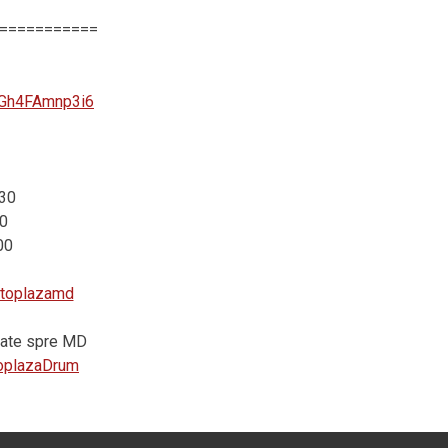
===========
zGh4FAmnp3i6
:30
0
00
autoplazamd
vrate spre MD
utoplazaDrum