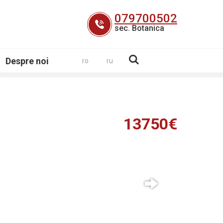
079700502
sec. Botanica
Despre noi
ro
ru
13750€