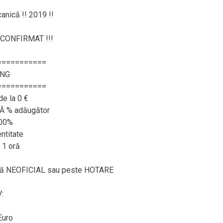
anică !! 2019 !!
CONFIRMAT !!!
===========
ING
===========
de la 0 €
RĂ % adăugător
100%
ntitate
 1 oră
ează NEOFICIAL sau peste HOTARE
:
Euro