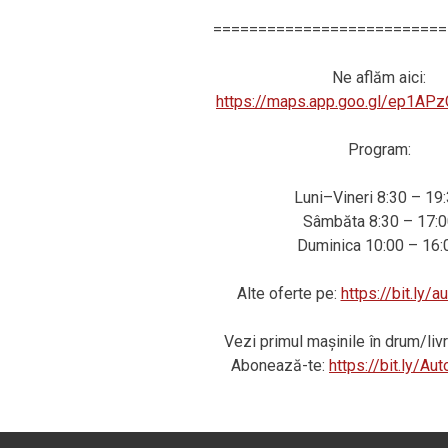
==========================
Ne aflăm aici:
https://maps.app.goo.gl/ep1AP
Program:
Luni–Vineri 8:30 – 19
Sâmbăta 8:30 – 17:0
Duminica 10:00 – 16:
Alte oferte pe:
https://bit.ly/
Vezi primul mașinile în drum/li
Abonează-te:
https://bit.ly/A