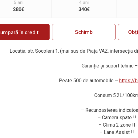
5 ani
4 ani
280€
340€
Schimb
Obț
umpară în credit
Locația: str. Socoleni 1, (mai sus de Piața VAZ, intersecția d
Garanție și suport tehnic – 
Peste 500 de automobile –
https://
Consum 5.2L/100k
– Recunoasterea indicatoar
– Camera spate !!
– Clima 2 zone !!
– Lane Assist !!