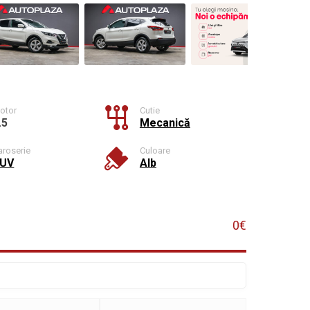
otor
Cutie
.5
Mecanică
aroserie
Culoare
UV
Alb
0€