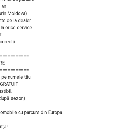
 an
 prin Moldova)
e de la dealer
 la orice service
t
 corectă
===========
RE
===========
i pe numele tău.
– GRATUIT.
tibil.
, după sezon)
utomobile cu parcurs din Europa.
nță!