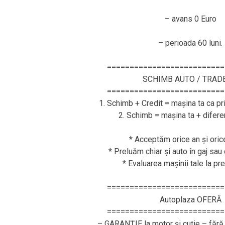
– avans 0 Euro
– perioada 60 luni.
==========================
SCHIMB AUTO / TRAD
==========================
1. Schimb + Credit = mașina ta ca pr
2. Schimb = mașina ta + difere
* Acceptăm orice an și ori
* Preluăm chiar și auto în gaj sau 
* Evaluarea mașinii tale la pr
==========================
Autoplaza OFERĂ
==========================
– GARANȚIE la motor și cutie – fără 