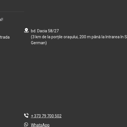
l!
bd. Dacia 58/27
(3 km de la porțile orașului, 200 m până la întrarea în S
strada
German)
+ 373 79 700 502
WhatsApp