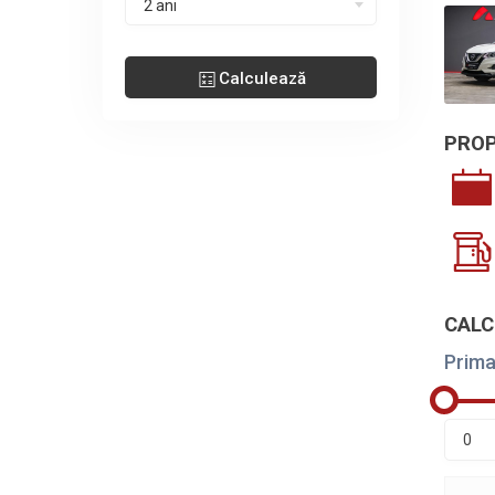
2 ani
Calculează
PROP
CALC
Prima