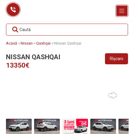
Skip
to
content
Caută
Acasă
Nissan
Qashqai
Nissan Qashqai
NISSAN QASHQAI
Rîșcani
13350€