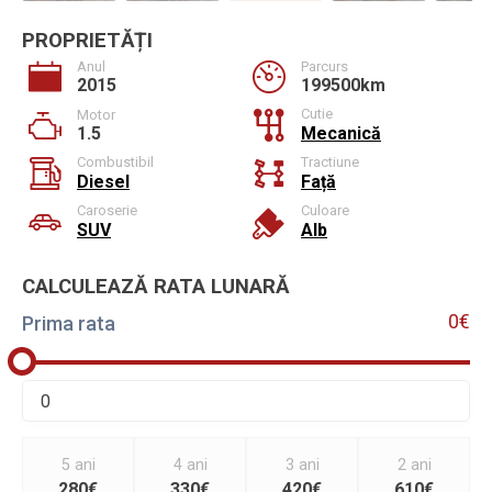
PROPRIETĂȚI
Anul
Parcurs
2015
199500km
Cutie
Motor
1.5
Mecanică
Combustibil
Tractiune
Diesel
Față
Caroserie
Culoare
SUV
Alb
CALCULEAZĂ RATA LUNARĂ
0€
Prima rata
5 ani
4 ani
3 ani
2 ani
280€
330€
420€
610€