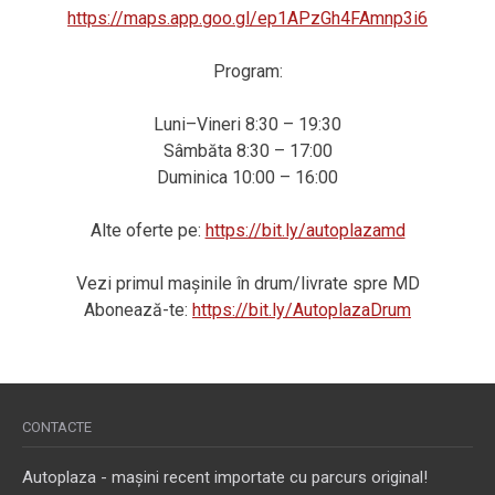
https://maps.app.goo.gl/ep1APzGh4FAmnp3i6
Program:
Luni–Vineri 8:30 – 19:30
Sâmbăta 8:30 – 17:00
Duminica 10:00 – 16:00
Alte oferte pe:
https://bit.ly/autoplazamd
Vezi primul mașinile în drum/livrate spre MD
Abonează-te:
https://bit.ly/AutoplazaDrum
CONTACTE
Autoplaza - mașini recent importate cu parcurs original!