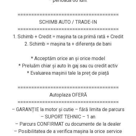
– perioada 60 luni.
=====================================
SCHIMB AUTO / TRADE-IN
=====================================
1. Schimb + Credit = mașina ta ca primă rată + Credit
2. Schimb = mașina ta + diferența de bani
* Acceptăm orice an și orice model
* Preluăm chiar și auto în gaj sau cu credit activ
* Evaluarea mașinii tale la preț de piață
=====================================
Autoplaza OFERĂ
=====================================
– GARANȚIE la motor și cutie – fără limita de parcurs
– SUPORT TEHNIC – 1 an
– Parcurs CONFIRMAT cu documente de la dealer
– Posibilitatea de a verifica mașina la orice service