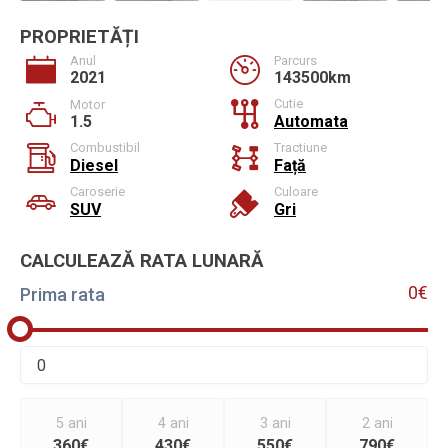
PROPRIETĂȚI
Anul
Parcurs
2021
143500km
Cutie
Motor
1.5
Automata
Combustibil
Tractiune
Diesel
Față
Caroserie
Culoare
SUV
Gri
CALCULEAZĂ RATA LUNARĂ
0€
Prima rata
5 ani
4 ani
3 ani
2 ani
360€
430€
550€
790€