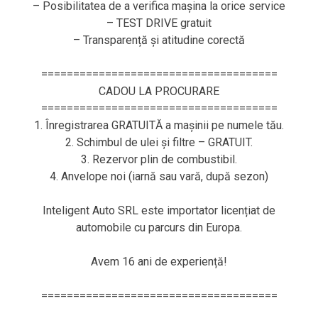
– Posibilitatea de a verifica mașina la orice service
– TEST DRIVE gratuit
– Transparență și atitudine corectă
=====================================
CADOU LA PROCURARE
=====================================
1. Înregistrarea GRATUITĂ a mașinii pe numele tău.
2. Schimbul de ulei și filtre – GRATUIT.
3. Rezervor plin de combustibil.
4. Anvelope noi (iarnă sau vară, după sezon)
Inteligent Auto SRL este importator licențiat de
automobile cu parcurs din Europa.
Avem 16 ani de experiență!
=====================================