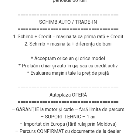
– perioada 60 luni.
=====================================
SCHIMB AUTO / TRADE-IN
=====================================
1. Schimb + Credit = mașina ta ca primă rată + Credit
2. Schimb = mașina ta + diferența de bani
* Acceptăm orice an și orice model
* Preluăm chiar și auto în gaj sau cu credit activ
* Evaluarea mașinii tale la preț de piață
=====================================
Autoplaza OFERĂ
=====================================
– GARANȚIE la motor și cutie – fără limita de parcurs
– SUPORT TEHNIC – 1 an
– Importat din Europa (fără rulaj prin Moldova)
– Parcurs CONFIRMAT cu documente de la dealer