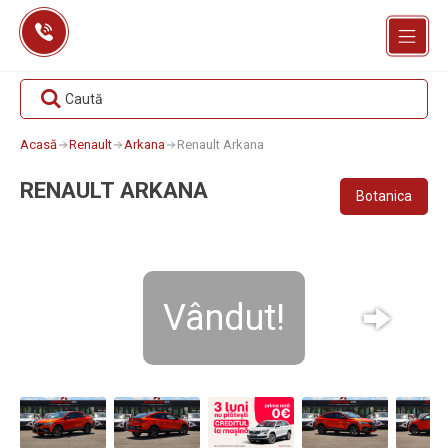
Skip
to
content
Caută
Acasă
Renault
Arkana
Renault Arkana
RENAULT ARKANA
Botanica
Vândut!