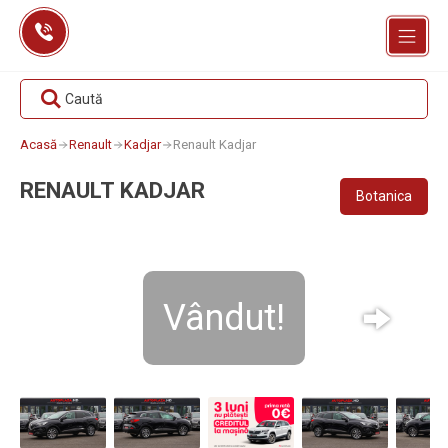
Skip
to
content
Caută
Acasă
Renault
Kadjar
Renault Kadjar
RENAULT KADJAR
Botanica
Vândut!