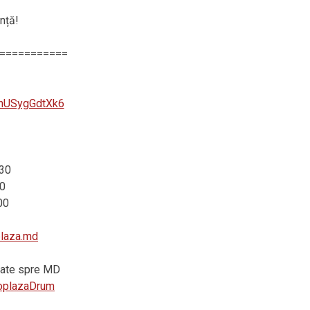
nță!
===========
SnUSygGdtXk6
:30
0
00
plaza.md
vrate spre MD
utoplazaDrum