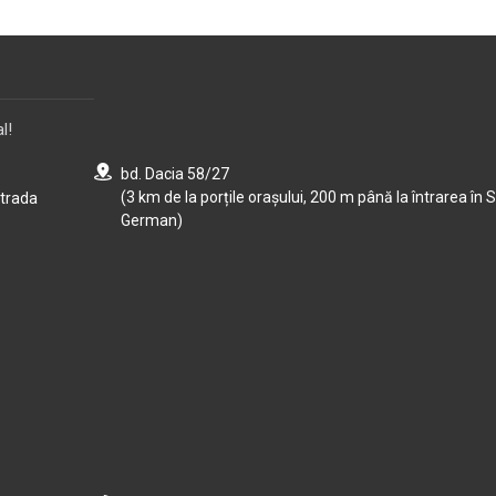
l!
bd. Dacia 58/27
(3 km de la porțile orașului, 200 m până la întrarea în S
strada
German)