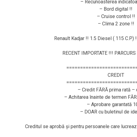
– Recunoasterea indicatoar
– Bord digital !!
– Cruise control !!
– Clima 2 zone !!
Renault Kadjar !! 1.5 Diesel ( 115 C.P.) 
RECENT IMPORTATE !!! PARCURS 
=========================
CREDIT
=========================
– Credit FĂRĂ prima rată – 
– Achitarea înainte de termen FĂ
– Aprobare garantată 
– DOAR cu buletinul de ide
Creditul se aprobă și pentru persoanele care lucr