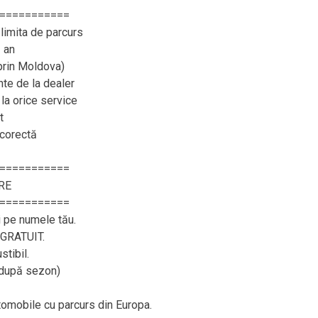
===========
limita de parcurs
 an
 prin Moldova)
e de la dealer
 la orice service
t
 corectă
===========
RE
===========
i pe numele tău.
– GRATUIT.
tibil.
, după sezon)
utomobile cu parcurs din Europa.