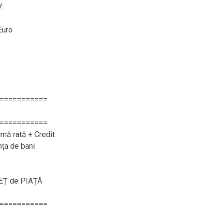
:
Euro
===========
===========
imă rată + Credit
nța de bani
REȚ de PIAȚĂ
===========