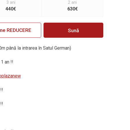
3 ani
2 ani
440€
630€
ine REDUCERE
Sună
0m până la intrarea în Satul German)
 1 an !!
utoplazanew
!!
!!
!