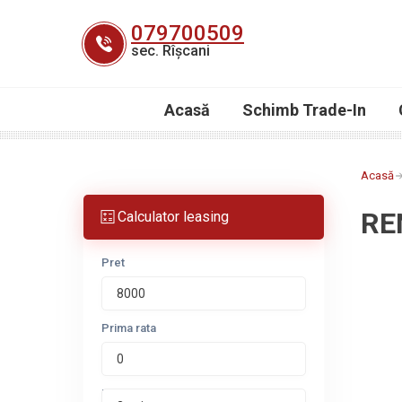
Skip
079700509
to
sec. Rîșcani
content
Acasă
Schimb Trade-In
Acasă
RE
Calculator leasing
Pret
Prima rata
Perioada leasing