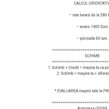
CALCUL ORIENTATIV
– rata lunară de la 280 
– avans 1400 Euro
– perioada 60 luni.
==========================
SCHIMB
==========================
1. Schimb + Credit = mașina ta ca pr
2. Schimb = mașina ta + difere
* EVALUAREA mașinii tale la P
==========================
Autoplaza OFERĂ