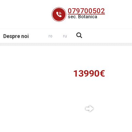
079700502
sec. Botanica
Despre noi
ro
ru
13990€