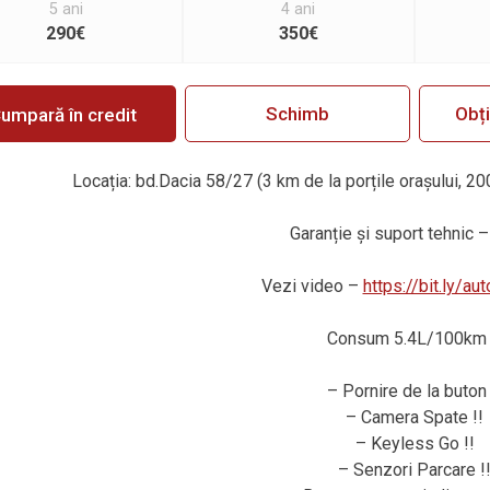
5 ani
4 ani
290€
350€
Schimb
Obț
umpară în credit
Locația: bd.Dacia 58/27 (3 km de la porțile orașului, 20
Garanție
ș
i suport tehnic –
Vezi video –
https://bit.ly/a
Consum 5.4L/100km 
– Pornire de la buton 
– Camera Spate !!
– Keyless Go !!
– Senzori Parcare !