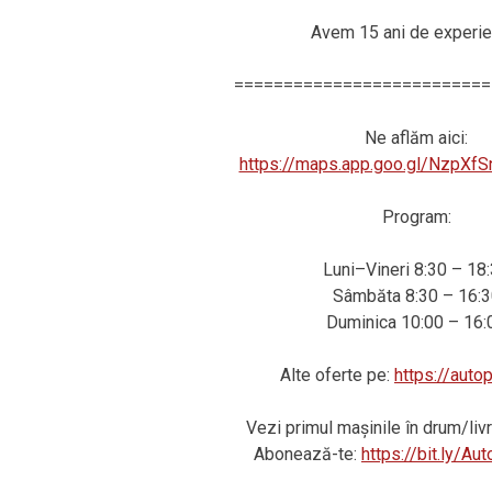
Avem 15 ani de experie
==========================
Ne aflăm aici:
https://maps.app.goo.gl/NzpXf
Program:
Luni–Vineri 8:30 – 18
Sâmbăta 8:30 – 16:3
Duminica 10:00 – 16:
Alte oferte pe:
https://auto
Vezi primul mașinile în drum/li
Abonează-te:
https://bit.ly/A