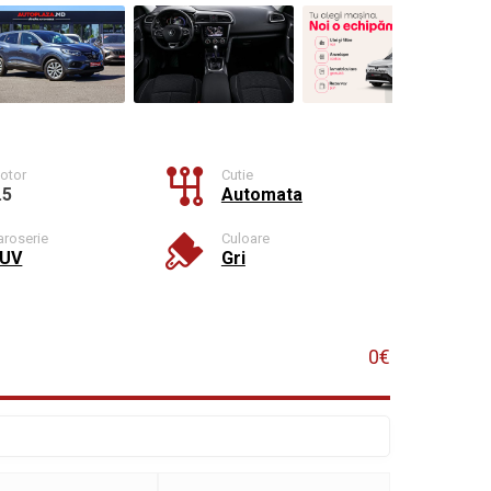
otor
Cutie
.5
Automata
aroserie
Culoare
UV
Gri
0€