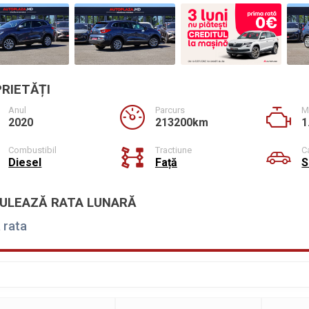
RIETĂȚI
Anul
Parcurs
M
2020
213200km
1
Combustibil
Tractiune
C
Diesel
Față
S
ULEAZĂ RATA LUNARĂ
 rata