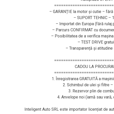
==========================
– GARANȚIE la motor și cutie – fără 
– SUPORT TEHNIC – 1
– Importat din Europa (fără rulaj
– Parcurs CONFIRMAT cu document
– Posibilitatea de a verifica mașina
– TEST DRIVE gratui
– Transparență și atitudine
==========================
CADOU LA PROCURA
==========================
1. Înregistrarea GRATUITĂ a mașini
2. Schimbul de ulei și filtre 
3. Rezervor plin de combus
4. Anvelope noi (iarnă sau vară
Inteligent Auto SRL este importator licențiat de a