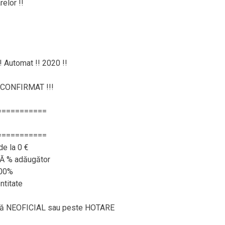
elor !!
!! Automat !! 2020 !!
CONFIRMAT !!!
===========
===========
de la 0 €
RĂ % adăugător
100%
ntitate
ează NEOFICIAL sau peste HOTARE