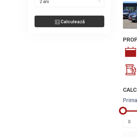
2 ani
Calculează
PROP
CALC
Prima