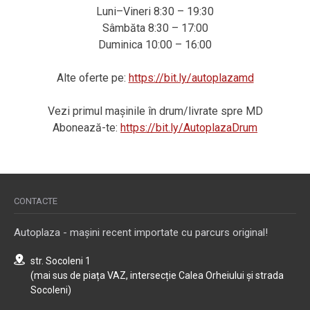
Luni–Vineri 8:30 – 19:30
Sâmbăta 8:30 – 17:00
Duminica 10:00 – 16:00
Alte oferte pe:
https://bit.ly/autoplazamd
Vezi primul mașinile în drum/livrate spre MD
Abonează-te:
https://bit.ly/AutoplazaDrum
CONTACTE
Autoplaza - mașini recent importate cu parcurs original!
str. Socoleni 1
(mai sus de piața VAZ, intersecție Calea Orheiului și strada
Socoleni)