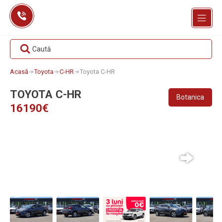
Skip
to
content
Caută
Acasă
Toyota
C-HR
Toyota C-HR
TOYOTA C-HR
Botanica
16190€