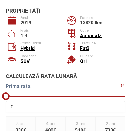
PROPRIETĂȚI
Anul
Parcurs
2019
138200km
Cutie
Motor
1.8
Automata
Combustibil
Tractiune
Hybrid
Față
Caroserie
Culoare
SUV
Gri
CALCULEAZĂ RATA LUNARĂ
0€
Prima rata
5 ani
4 ani
3 ani
2 ani
330€
400€
510€
730€