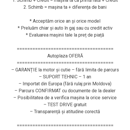
1. Schimb + Credit = mașina ta ca primă rată + Credit
2. Schimb = mașina ta + diferența de bani
* Acceptăm orice an și orice model
* Preluăm chiar și auto în gaj sau cu credit activ
* Evaluarea mașinii tale la preț de piață
=====================================
Autoplaza OFERĂ
=====================================
– GARANȚIE la motor și cutie – fără limita de parcurs
– SUPORT TEHNIC – 1 an
– Importat din Europa (fără rulaj prin Moldova)
– Parcurs CONFIRMAT cu documente de la dealer
– Posibilitatea de a verifica mașina la orice service
– TEST DRIVE gratuit
– Transparență și atitudine corectă
=====================================