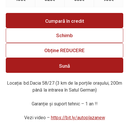
Cumpară în credit
Schimb
Obține REDUCERE
Sună
Locația: bd.Dacia 58/27 (3 km de la porțile orașului, 200m
până la intrarea în Satul German)
Garanție
ș
i suport tehnic – 1 an !!
Vezi video –
https://bit.ly/autoplazanew