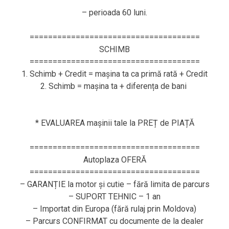
– perioada 60 luni.
=====================================
SCHIMB
=====================================
1. Schimb + Credit = mașina ta ca primă rată + Credit
2. Schimb = mașina ta + diferența de bani
* EVALUAREA mașinii tale la PREȚ de PIAȚĂ
=====================================
Autoplaza OFERĂ
=====================================
– GARANȚIE la motor și cutie – fără limita de parcurs
– SUPORT TEHNIC – 1 an
– Importat din Europa (fără rulaj prin Moldova)
– Parcurs CONFIRMAT cu documente de la dealer