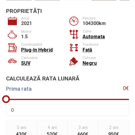
PROPRIETĂȚI
Anul
Parcurs
2021
104300km
Cutie
Motor
1.5
Automata
Combustibil
Tractiune
Plug-In Hybrid
Față
Caroserie
Culoare
SUV
Negru
CALCULEAZĂ RATA LUNARĂ
0€
Prima rata
5 ani
4 ani
3 ani
2 ani
430€
520€
660€
950€