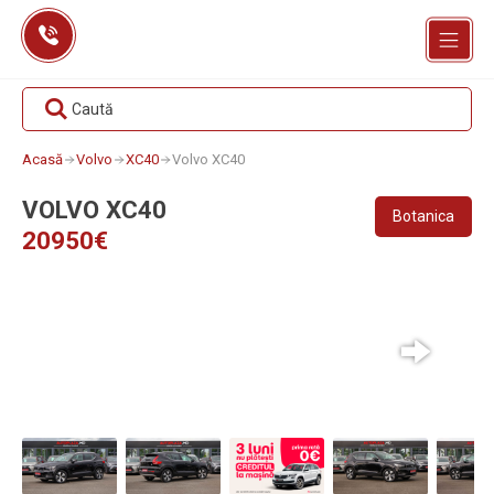
Skip
to
content
Caută
Acasă
Volvo
XC40
Volvo XC40
VOLVO XC40
Botanica
20950€