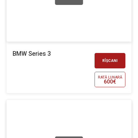
BMW Series 3
RÎȘCANI
RATĂ LUNARĂ
600€