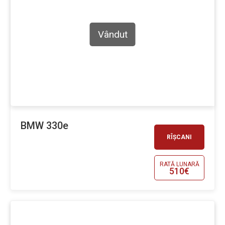
Vândut
BMW 330e
RÎȘCANI
RATĂ LUNARĂ
510€