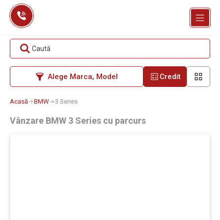
Skip
to
content
Caută
Alege Marca, Model
Credit
Acasă
BMW
3 Series
Vânzare BMW 3 Series cu parcurs