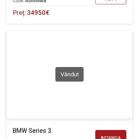
Cutie:
Automata
Preț:
34950€
Vândut
BMW Series 3
BOTANICA