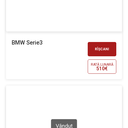
BMW Serie3
RÎȘCANI
RATĂ LUNARĂ
510€
Vândut