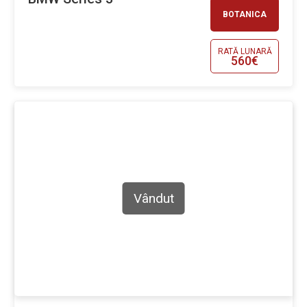
BOTANICA
RATĂ LUNARĂ
560€
Vândut