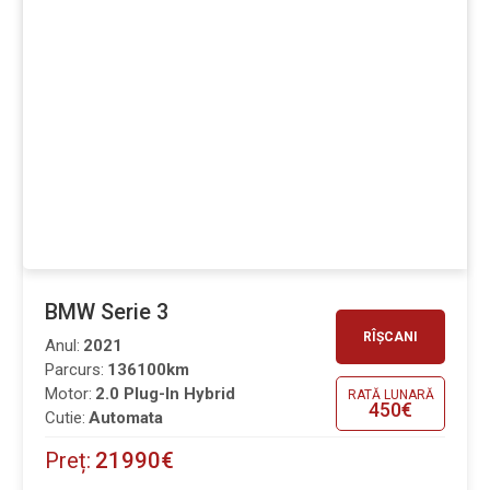
BMW Serie 3
RÎȘCANI
Anul:
2021
Parcurs:
136100km
Motor:
2.0 Plug-In Hybrid
RATĂ LUNARĂ
450€
Cutie:
Automata
Preț:
21990€