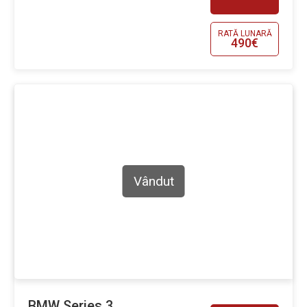
RATĂ LUNARĂ
490€
Vândut
BMW Series 3