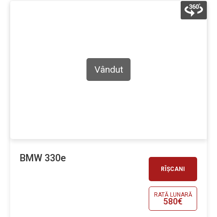
Vândut
BMW 330e
RÎȘCANI
RATĂ LUNARĂ
580€