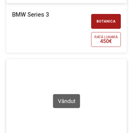
BMW Series 3
BOTANICA
RATĂ LUNARĂ
450€
Vândut