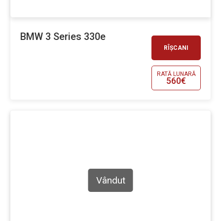
BMW 3 Series 330e
RÎȘCANI
RATĂ LUNARĂ
560€
Vândut