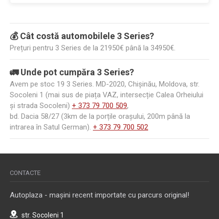
💰 Cât costă automobilele 3 Series?
Prețuri pentru 3 Series de la 21950€ până la 34950€.
🚛 Unde pot cumpăra 3 Series?
Avem pe stoc 19 3 Series. MD-2020, Chișinău, Moldova, str.
Socoleni 1 (mai sus de piața VAZ, intersecție Calea Orheiului
și strada Socoleni)
+ 373 79 700 509
,
bd. Dacia 58/27 (3km de la porțile orașului, 200m până la
intrarea în Satul German).
+ 373 79 700 502
CONTACTE
Autoplaza - mașini recent importate cu parcurs original!
str. Socoleni 1