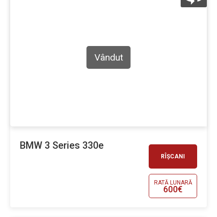
Vândut
BMW 3 Series 330e
RÎȘCANI
RATĂ LUNARĂ
600€