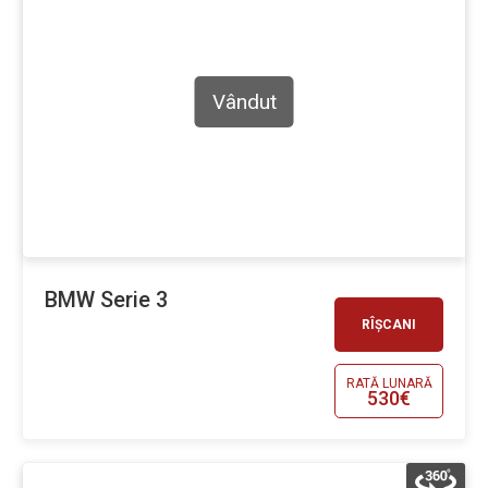
Vândut
BMW Serie 3
RÎȘCANI
RATĂ LUNARĂ
530€