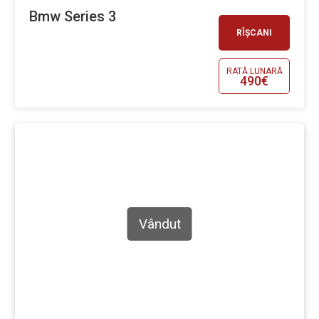
Bmw Series 3
RÎȘCANI
RATĂ LUNARĂ
490€
Vândut