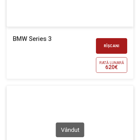
BMW Series 3
RÎȘCANI
RATĂ LUNARĂ
620€
Vândut