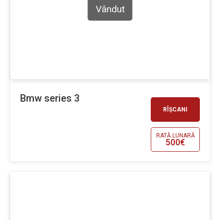
Vândut
Bmw series 3
RÎȘCANI
RATĂ LUNARĂ
500€