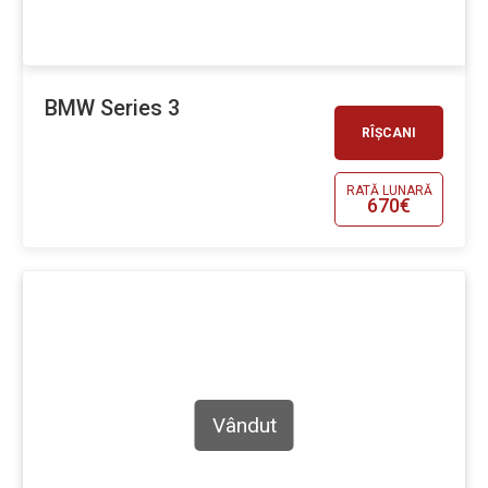
BMW Series 3
RÎȘCANI
RATĂ LUNARĂ
670€
Vândut