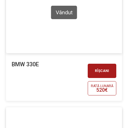
Vândut
BMW 330E
RÎȘCANI
RATĂ LUNARĂ
520€