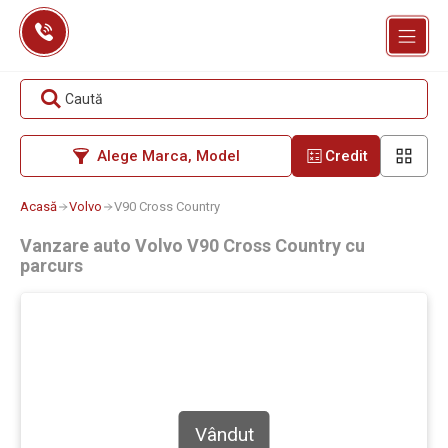
Skip
to
content
Caută
Alege Marca, Model
Credit
Acasă
Volvo
V90 Cross Country
Vanzare auto Volvo V90 Cross Country cu
parcurs
Vândut