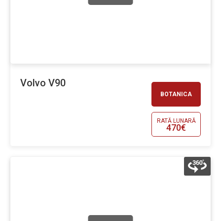
Volvo V90
BOTANICA
RATĂ LUNARĂ
470€