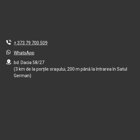
+ 373 79 700 509
WhatsApp
bd. Dacia 58/27
(3 km de la porțile orașului, 200 m până la întrarea în Satul
German)