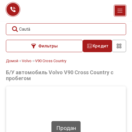
Перейти
к
содержанию
Caută
Фильтры
Кредит
Домой
Volvo
V90 Cross Country
Б/У автомобиль Volvo V90 Cross Country с
пробегом
Продан