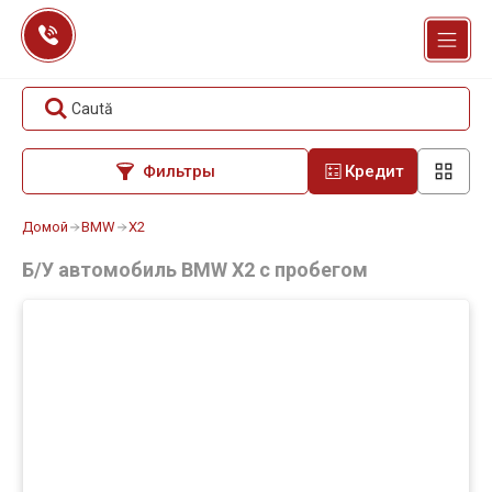
Перейти
к
содержанию
Caută
Фильтры
Кредит
Домой
BMW
X2
Б/У автомобиль BMW X2 с пробегом