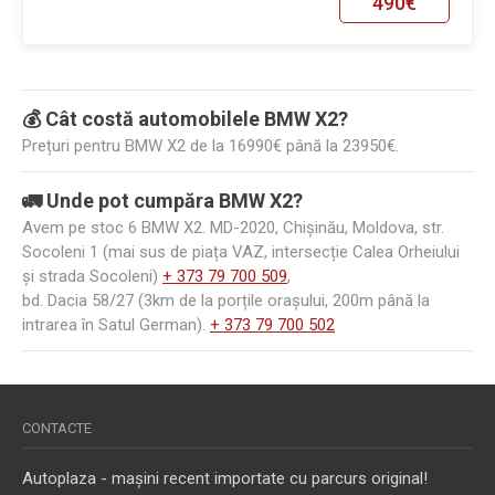
490€
💰 Cât costă automobilele BMW X2?
Prețuri pentru BMW X2 de la 16990€ până la 23950€.
🚛 Unde pot cumpăra BMW X2?
Avem pe stoc 6 BMW X2. MD-2020, Chișinău, Moldova, str.
Socoleni 1 (mai sus de piața VAZ, intersecție Calea Orheiului
și strada Socoleni)
+ 373 79 700 509
,
bd. Dacia 58/27 (3km de la porțile orașului, 200m până la
intrarea în Satul German).
+ 373 79 700 502
CONTACTE
Autoplaza - mașini recent importate cu parcurs original!