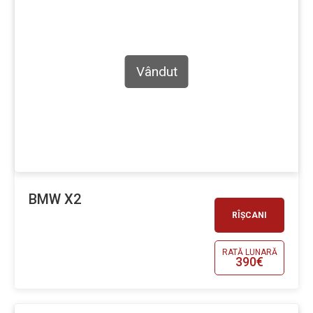
Vândut
BMW X2
RÎȘCANI
RATĂ LUNARĂ
390€