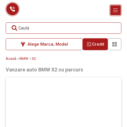
Skip
to
content
Caută
Alege Marca, Model
Credit
Acasă
BMW
X2
Vanzare auto BMW X2 cu parcurs