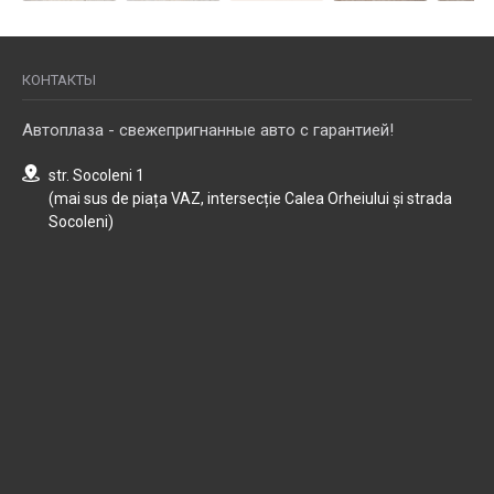
КОНТАКТЫ
Автоплаза - свежепригнанные авто с гарантией!
str. Socoleni 1
(mai sus de piața VAZ, intersecție Calea Orheiului și strada
Socoleni)