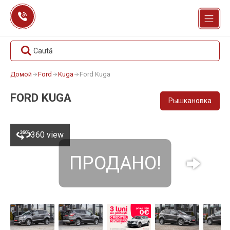
Перейти
к
содержанию
Caută
Домой
Ford
Kuga
Ford Kuga
FORD KUGA
Рышкановка
360 view
ПРОДАНО!