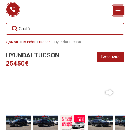
Перейти
к
содержанию
Caută
Домой
Hyundai
Tucson
Hyundai Tucson
HYUNDAI TUCSON
Ботаника
25450€