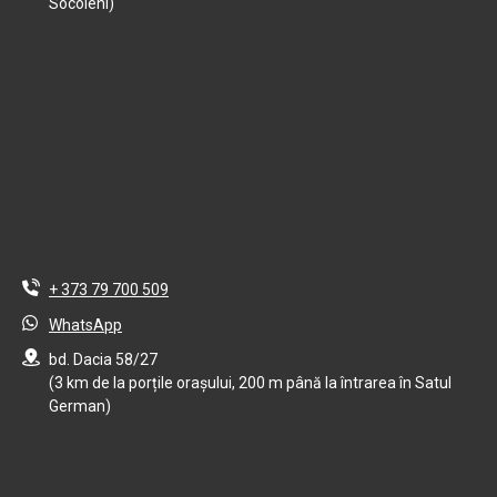
Socoleni)
+ 373 79 700 509
WhatsApp
bd. Dacia 58/27
(3 km de la porțile orașului, 200 m până la întrarea în Satul
German)