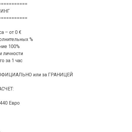
===========
ЗИНГ
===========
а – от 0 €
олнительных %
ние 100%
м личности
о за 1 час
НЕОФИЦИАЛЬНО или за ГРАНИЦЕЙ
СЧЕТ:
440 Евро
в