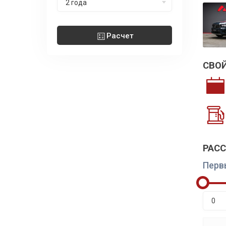
2 года
Расчет
СВО
РАС
Перв