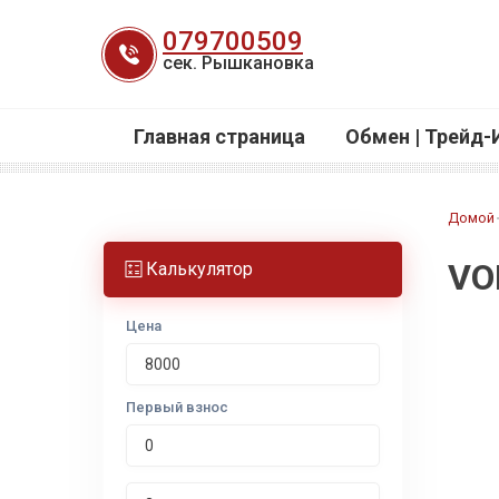
Перейти
079700509
к
сек. Рышкановка
содержанию
Главная страница
Обмен | Трейд-
Домой
VO
Калькулятор
Цена
Первый взнос
Срок лизинга