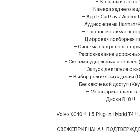
– Кожаный салон !
– Камера заднего вид
– Apple CarPlay / Android 
– Аудиосистема Harman/Ka
– 2-зонный климат-контр
– Цифровая приборная па
– Система экстренного тор
– Распознавание дорожных 
– Система удержания в полосе (L
– Запуск двигателя с кно
– Выбор режима вождения (Dr
– Бесключевой доступ (Keyl
– Мониторинг слепых з
– Диски R18 !!
Volvo XC40 !! 1.5 Plug-in Hybrid T4 !!
СВЕЖЕПРИГНАНА ! ПОДТВЕРЖДЕ