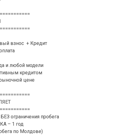
===========
N
===========
рвый взнос + Кредит
доплата
да и любой модели
активным кредитом
 рыночной цене
===========
ЛЯЕТ
===========
 БЕЗ ограничения пробега
А – 1 год
обега по Молдове)