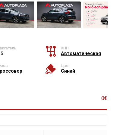
вигатель
КПП
.5
Автоматическая
узов
Цвет
россовер
Синий
0€