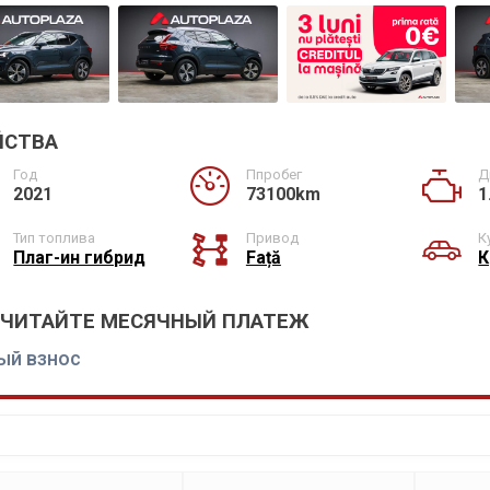
ЙСТВА
Год
Ппробег
Д
2021
73100km
1
Тип топлива
Привод
К
Плаг-ин гибрид
Față
К
СЧИТАЙТЕ МЕСЯЧНЫЙ ПЛАТЕЖ
ый взнос