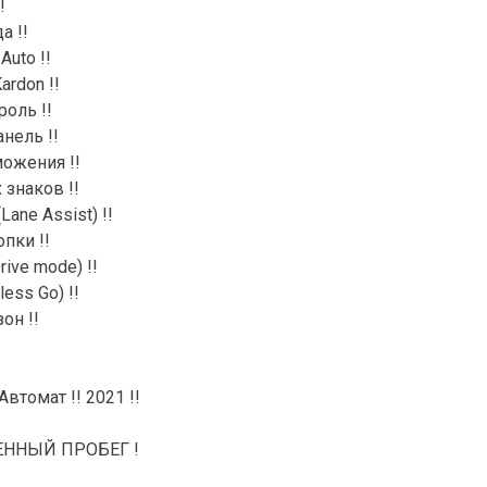
!
а !!
Auto !!
rdon !!
оль !!
нель !!
можения !!
знаков !!
ane Assist) !!
пки !!
ive mode) !!
ess Go) !!
он !!
 Автомат !! 2021 !!
ННЫЙ ПРОБЕГ !