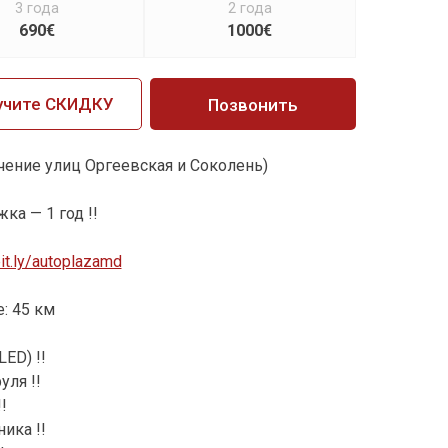
3 года
2 года
690€
1000€
учите СКИДКУ
Позвонить
ечение улиц Оргеевская и Соколень)
ка — 1 год !!
bit.ly/autoplazamd
е: 45 км
ED) !!
уля !!
!
ика !!