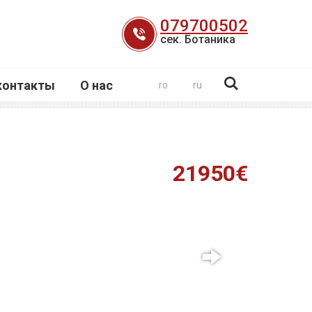
079700502
сек. Ботаника
контакты
О нас
ro
ru
21950€