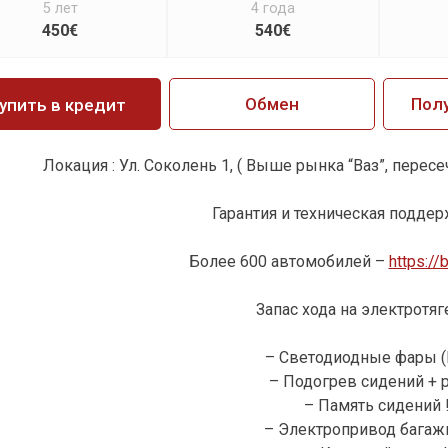
5 лет
4 года
450€
540€
Обмен
Пол
упить в кредит
Локация : Ул. Соколень 1, ( Выше рынка “Ваз”, перес
Гарантия и техническая поддерж
Более 600 автомобилей –
https://
Запас хода на электротяг
– Светодиодные фары (L
– Подогрев сидений + р
– Память сидений !
– Электропривод багажн