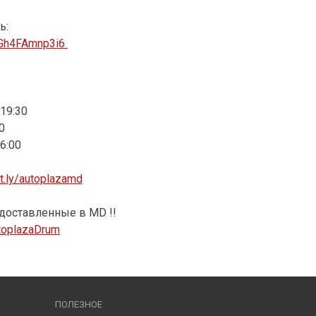
ь:
zGh4FAmnp3i6
19:30
0
6:00
it.ly/autoplazamd
доставленные в MD !!
AutoplazaDrum
ПОЛЕЗНОЕ