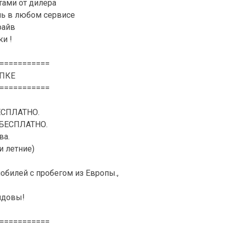
ами от дилера
ль в любом сервисе
райв
и !
===========
ПКЕ
===========
ЕСПЛАТНО.
– БЕСПЛАТНО.
ва.
и летние)
обилей с пробегом из Европы.,
лдовы!
===========