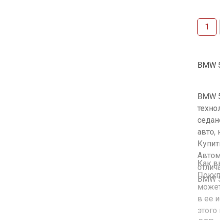
1
BMW 5
BMW 5
техно
седан
авто,
Купит
Автом
Как в
отлич
Покуп
BMW 5
может
в ее 
этого