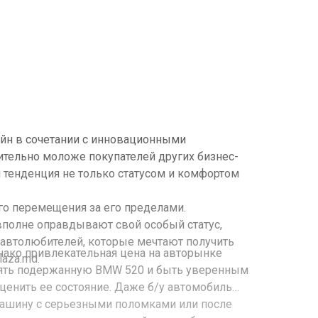
айн в сочетании с инновационными
ительно моложе покупателей других бизнес-
я тенденция не только статусом и комфортом
го перемещения за его пределами.
 вполне оправдывают свой особый статус,
автолюбителей, которые мечтают получить
днако привлекательная цена на авторынке
aza.md.
взять подержанную BMW 520 и быть уверенным
оценить ее состояние. Даже б/у автомобиль
 машину с серьезными поломками или после