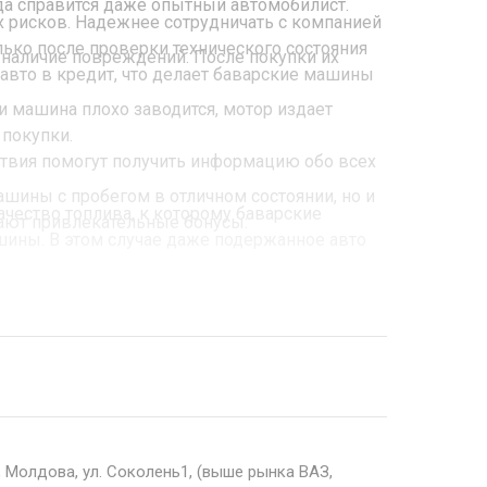
да справится даже опытный автомобилист.
х рисков. Надежнее сотрудничать с компанией
лько после проверки технического состояния
 наличие повреждений. После покупки их
авто в кредит, что делает баварские машины
и машина плохо заводится, мотор издает
 покупки.
йствия помогут получить информацию обо всех
ашины с пробегом в отличном состоянии, но и
ачество топлива, к которому баварские
чают привлекательные бонусы:
шины. В этом случае даже подержанное авто
е участие в программе trade-in и
оит приехать в Кишинев.
, Молдова, ул. Соколень1, (выше рынка ВАЗ,