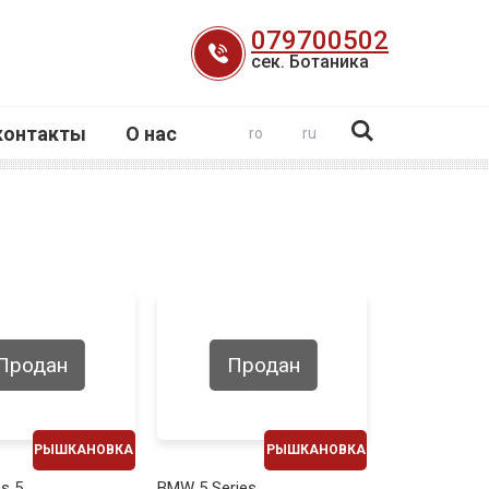
079700502
сек. Ботаника
контакты
О нас
ro
ru
Продан
Продан
РЫШКАНОВКА
РЫШКАНОВКА
ЕЖЕМЕСЯЧНО
ЕЖЕМЕСЯЧНО
s 5
BMW 5 Series