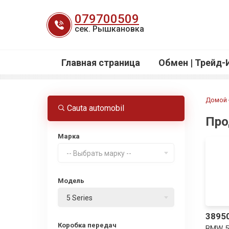
Перейти
079700509
к
сек. Рышкановка
содержанию
Главная страница
Обмен | Трейд-
Домой
Cauta automobil
Про
Марка
-- Выбрать марку --
Модель
5 Series
3895
Коробка передач
BMW 5 