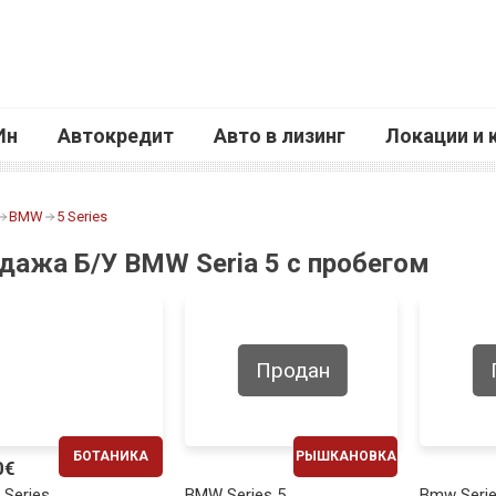
Ин
Автокредит
Авто в лизинг
Локации и 
BMW
5 Series
дажа Б/У BMW Seria 5 с пробегом
Продан
БОТАНИКА
РЫШКАНОВКА
0€
ЕЖЕМЕСЯЧНО
ЕЖЕМЕСЯЧНО
Series
BMW Series 5
Bmw Serie