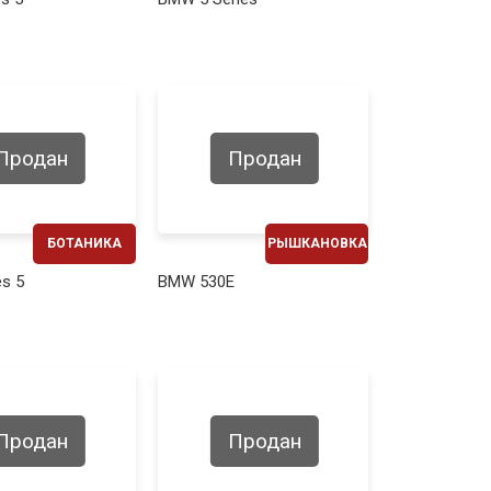
860€
510€
Продан
Продан
БОТАНИКА
РЫШКАНОВКА
ЕЖЕМЕСЯЧНО
ЕЖЕМЕСЯЧНО
s 5
BMW 530E
280€
530€
Продан
Продан