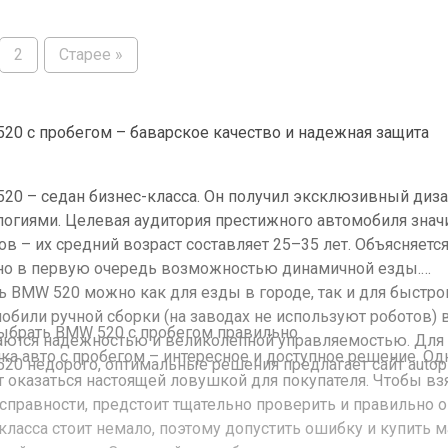
2
Старее »
20 с пробегом – баварское качество и надежная защита
20 – седан бизнес-класса. Он получил эксклюзивный диз
логиями. Целевая аудитория престижного автомобиля знач
ов – их средний возраст составляет 25–35 лет. Объясняетс
 но в первую очередь возможностью динамичной езды.
ь BMW 520 можно как для езды в городе, так и для быстро
обили ручной сборки (на заводах не используют роботов)
ыбрать BMW 520 с пробегом правильно
аются надежностью и великолепной управляемостью. Для 
ка авто с пробегом – интересное и доступное решение. О
20 недорого, оптимальные решения предлагает сайт autopl
 оказаться настоящей ловушкой для покупателя. Чтобы 
исправности, предстоит тщательно проверить и правильно 
 класса стоит немало, поэтому допустить ошибку и купить