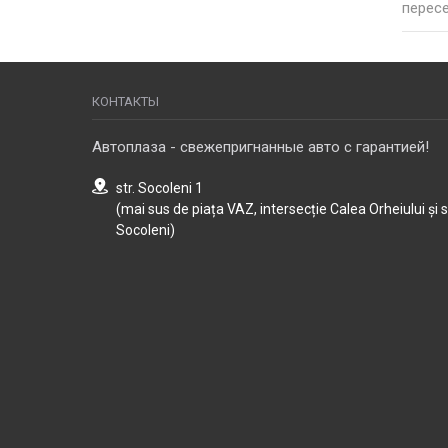
пересе
КОНТАКТЫ
Автоплаза - свежепригнанные авто с гарантией!
str. Socoleni 1
(mai sus de piața VAZ, intersecție Calea Orheiului și 
Socoleni)