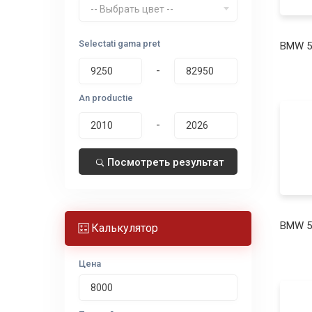
-- Выбрать цвет --
Selectati gama pret
BMW 5
-
An productie
-
Посмотреть результат
BMW 5
Калькулятор
Цена