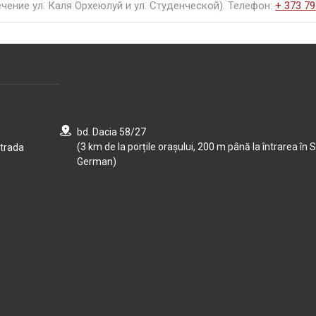
чение ул. Каля Орхеюлуй и ул. Студенческой). Телефон:
+ 373 79
bd. Dacia 58/27
(3 km de la porțile orașului, 200 m până la întrarea în S
strada
German)