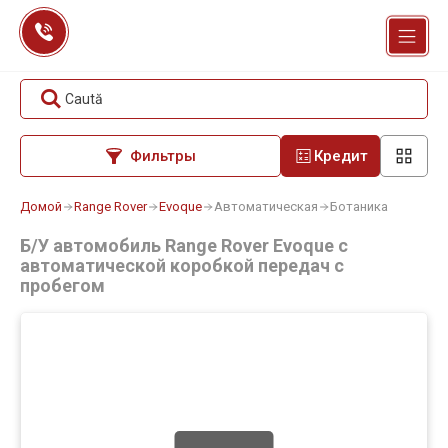
Перейти
к
содержанию
Caută
Фильтры
Кредит
Домой
Range Rover
Evoque
Автоматическая
Ботаника
Б/У автомобиль Range Rover Evoque с
автоматической коробкой передач с
пробегом