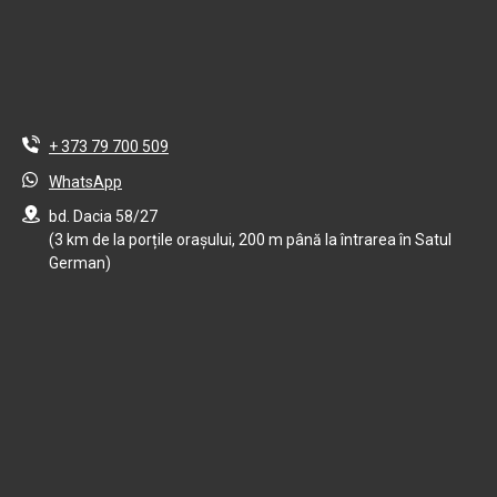
+ 373 79 700 509
WhatsApp
bd. Dacia 58/27
(3 km de la porțile orașului, 200 m până la întrarea în Satul
German)