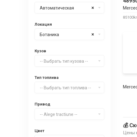
4895
×
Merce
Автоматическая
85100
Локация
×
Ботаника
Кузов
-- Выбрать тип кузова --
Тип топлива
Merce
-- Выбрать тип топлива --
Привод
-- Alege tractiune --
💰 С
Цвет
Цены н