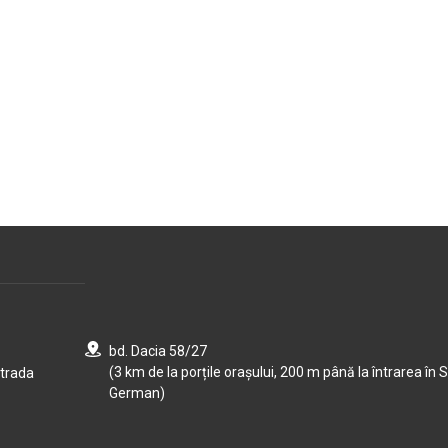
bd. Dacia 58/27
(3 km de la porțile orașului, 200 m până la întrarea în S
strada
German)