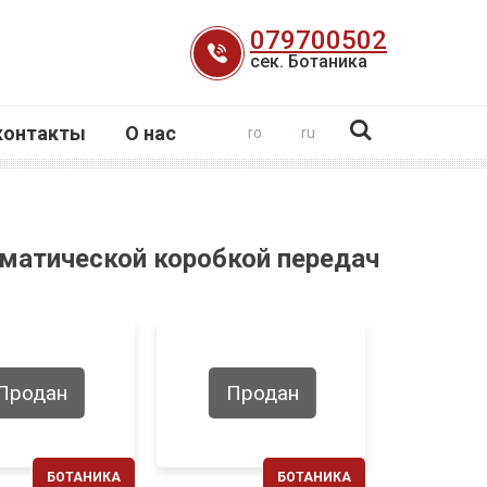
079700502
сек. Ботаника
контакты
О нас
ro
ru
оматической коробкой передач
Продан
Продан
БОТАНИКА
БОТАНИКА