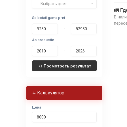
-- Выбрать цвет --
🚛 Гд
В нали
Selectati gama pret
пересе
-
An productie
-
Посмотреть результат
Калькулятор
Цена