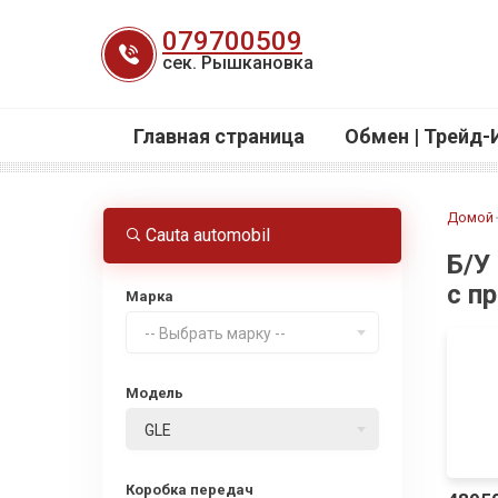
Перейти
079700509
к
сек. Рышкановка
содержанию
Главная страница
Обмен | Трейд-
Домой
Cauta automobil
Б/У
с п
Марка
-- Выбрать марку --
Модель
GLE
Коробка передач