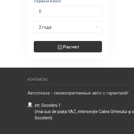
Первый взнос
Срок лизинга
2 года
Расчет
КОНТАКТЫ
Автоплаза - свежепригнанные авто с гарантией!
str. Socoleni 1
(mai sus de piața VAZ, intersecție Calea Orheiului și 
Socoleni)