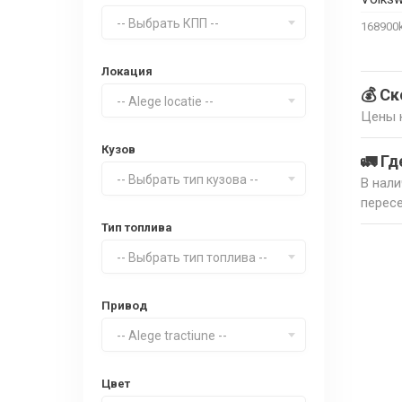
-- Выбрать КПП --
16890
Локация
💰 Ск
-- Alege locatie --
Цены н
Кузов
🚛 Гд
-- Выбрать тип кузова --
В нали
пересе
Тип топлива
-- Выбрать тип топлива --
Привод
-- Alege tractiune --
Цвет