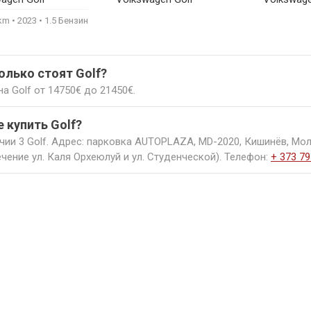
300€
440€
0km
2023
1.5 Бензин
олько стоят Golf?
а Golf от 14750€ до 21450€.
е купить Golf?
чии 3 Golf. Адрес: парковка AUTOPLAZA, MD-2020, Кишинёв, Мол
чение ул. Каля Орхеюлуй и ул. Студенческой). Телефон:
+ 373 79