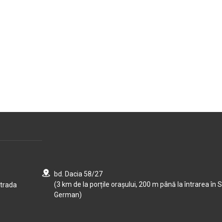
bd. Dacia 58/27
(3 km de la porțile orașului, 200 m până la întrarea în S
strada
German)