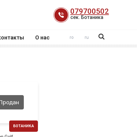
079700502
сек. Ботаника
контакты
О нас
ro
ru
Продан
БОТАНИКА
ЕЖЕМЕСЯЧНО
n Golf