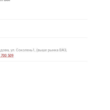
440€
дова, ул. Соколень1, (выше рынка ВАЗ,
 700 509