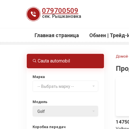
Перейти
079700509
к
сек. Рышкановка
содержанию
Главная страница
Обмен | Трейд-
Домой
Cauta automobil
Про
Марка
-- Выбрать марку --
Модель
Golf
1475
Коробка передач
Volksw