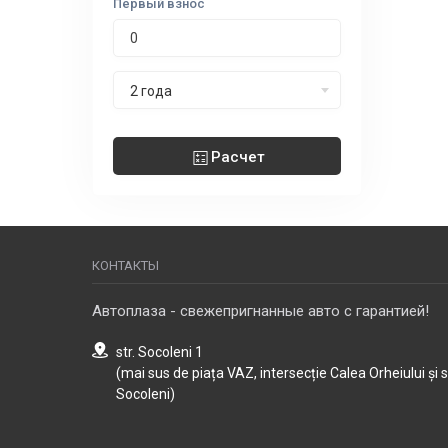
Первый взнос
Срок лизинга
2 года
Расчет
КОНТАКТЫ
Автоплаза - свежепригнанные авто с гарантией!
str. Socoleni 1
(mai sus de piața VAZ, intersecție Calea Orheiului și 
Socoleni)