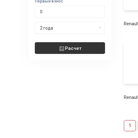
Первый взнос
Renaul
Срок лизинга
2 года
Расчет
Renaul
1