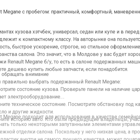
lt Megane с пробегом: практичный, комфортный, маневре
иантах кузова хэтчбек, универсал, седан или купе и в пе
длежит к компактному классу. На авторынке она пользуе
ость, быстрое ускорение, строгое, но стильное оформлени
ранства салона. Это значит, что в Молдове у вас будет хо
жи Renault Megane б/у, то есть в салоне подержанных машин
те дешево купить любые запчасти, если понадобится.
о обращать внимание
 правильно выбрать подержанный Renault Megane:
мотрите состояние кузова. Проверьте панели на наличие ца
ает электрооборудование.
ените техническое состояние. Посмотрите обстановку под ка
сло и другие жидкости.
lt Megane подходит для использования в качестве семейн
учите историю авто. Кто были предыдущие владельцы, учас
чать только некоторыми запутанными элементами управл
ежной отделки салона. Поскольку у него низкая цена, а пр
, пластик внутри не самого лучшего качества, может поцар