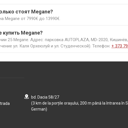
едит, покрывающий нехватку денег для покупки.
годный обмен вашей модели на Renault Megane, чтобы не з
колько стоят Megane?
рантию и техническое обслуживание на 1 год для увереннос
а Megane от 7990€ до 13990€.
е купить Renault Megane с пробегом недорого ― приезжайте
г, обмен и много других бонусов.
де купить Megane?
чии 25 Megane. Адрес: парковка AUTOPLAZA, MD-2020, Кишинёв,
чение ул. Каля Орхеюлуй и ул. Студенческой). Телефон:
+ 373 79
bd. Dacia 58/27
(3 km de la porțile orașului, 200 m până la întrarea în S
strada
German)