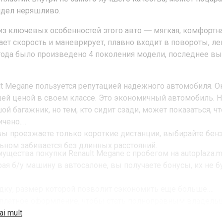
дел неряшливо.
из ключевых особенностей этого авто ― мягкая, комфортна
ает скорость и маневрирует, плавно входит в повороты, ле
года было произведено 4 поколения модели, последнее вып
lt Megane пользуется репутацией надежного автомобиля. О
ей ценой в своем классе. Это экономичный автомобиль. На
ой багажник, но тем, кто сидит сзади, может показаться, ч
ичено.
вы проезжаете только короткие дистанции, выбирайте бен
ьном забивается без длинных расстояний.
ущества покупки Renault Megane с пробегом на autoplaza.
ая б/у машину в автосалоне, вы получаете бонусы, их не бу
идку, размер которой позволит сэкономить еще больше.
сплатное оформление, чтобы стать полноправным владель
мплект резины по сезону в подарок, обеспечивающий наил
ai mult