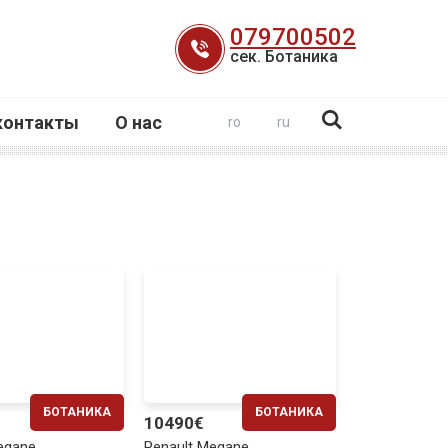
079700502
сек. Ботаника
контакты
О нас
ro
ru
БОТАНИКА
БОТАНИКА
10490€
ЕЖЕМЕСЯЧНО
ЕЖЕМЕСЯЧНО
egane
Renault Megane