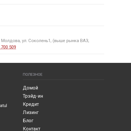
аниматься продажей самостоятельно.
ти в надежности авто.
 в Кишинев. Вас ждут скидки, подарки,
 Молдова, ул. Соколень1, (выше рынка ВАЗ,
 700 509
ПОЛЕЗНОЕ
Домой
Трэйд-ин
Кредит
atul
Лизинг
Блог
Контакт