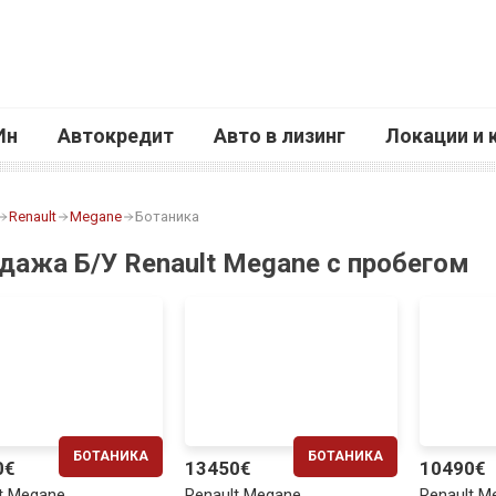
Ин
Автокредит
Авто в лизинг
Локации и 
Renault
Megane
Ботаника
дажа Б/У Renault Megane с пробегом
БОТАНИКА
БОТАНИКА
0€
13450€
10490€
ЕЖЕМЕСЯЧНО
ЕЖЕМЕСЯЧНО
t Megane
Renault Megane
Renault M