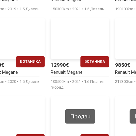
220€
280€
0km
2019
1.5 Дизель
150300km
2021
1.5 Дизель
190100km
БОТАНИКА
БОТАНИКА
0€
12990€
9850€
ЕЖЕМЕСЯЧНО
ЕЖЕМЕСЯЧНО
t Megane
Renualt Megane
Renault M
230€
270€
0km
2020
1.5 Дизель
133500km
2021
1.6 Плаг-ин
217300km
гибрид
Продан