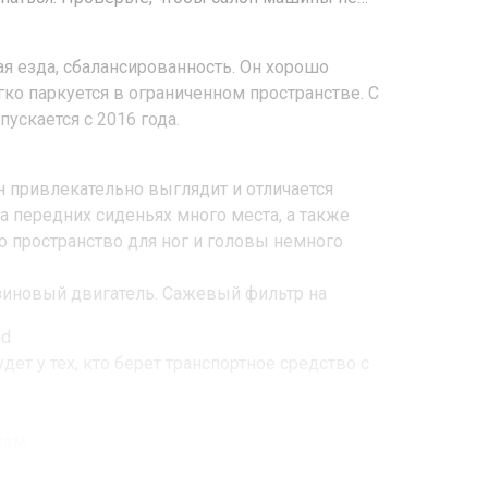
я езда, сбалансированность. Он хорошо
гко паркуется в ограниченном пространстве. С
ускается с 2016 года.
н привлекательно выглядит и отличается
 передних сиденьях много места, а также
то пространство для ног и головы немного
зиновый двигатель. Сажевый фильтр на
md
дет у тех, кто берет транспортное средство с
цем.
учшее сцепление с дорогой.