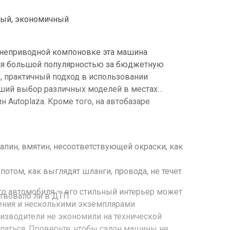
нный, экономичный
реднеприводной компоновке эта машина
тся большой популярностью за бюджетную
е, практичный подход в использовании
роший выбор различных моделей в местах
 Autoplaza. Кроме того, на автобазаре
рапин, вмятин, несоответствующей окраски, как
потом, как выглядят шланги, провода, не течет
ого автомобиля — его стильный интерьер может
твовало ли в ДТП.
ения и несколькими экземплярами
оизводители не экономили на технической
апаться. Проверьте, чтобы салон машины не