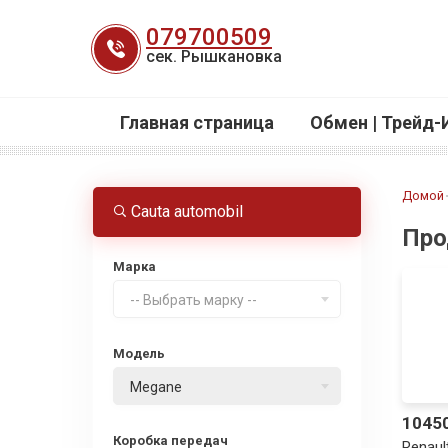
Перейти
079700509
к
сек. Рышкановка
содержанию
Главная страница
Обмен | Трейд-
Домой
Cauta automobil
Про
Марка
-- Выбрать марку --
Модель
Megane
1045
Коробка передач
Renaul