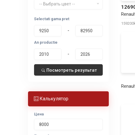
-- Выбрать цвет --
1269
Renaul
Selectati gama pret
15920
-
An productie
-
Посмотреть результат
Renaul
Калькулятор
Цена