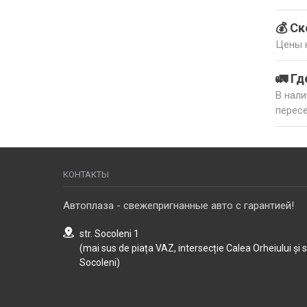
4. Кр
5. Вы
💰 С
6. Га
Цены н
Хотит
лизин
🚛 Г
В нали
пересе
КОНТАКТЫ
Автоплаза - свежепригнанные авто с гарантией!
str. Socoleni 1
(mai sus de piața VAZ, intersecție Calea Orheiului și 
Socoleni)