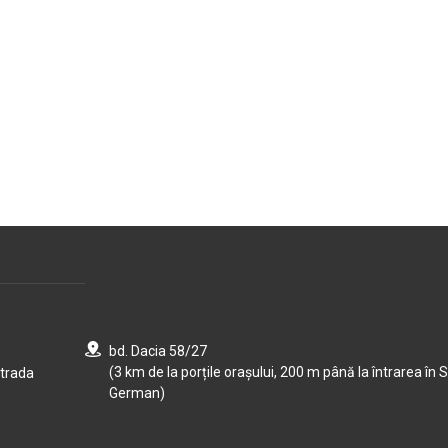
bd. Dacia 58/27
(3 km de la porțile orașului, 200 m până la întrarea în S
strada
German)