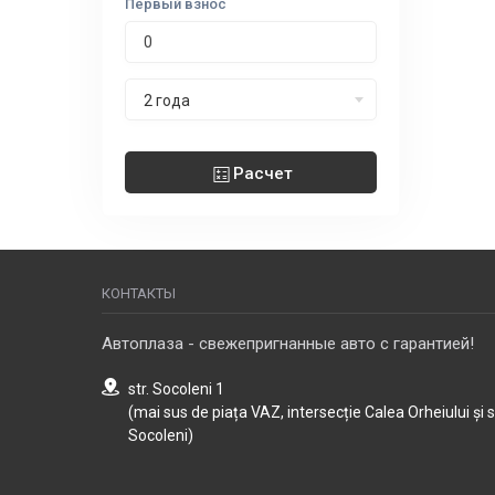
Первый взнос
Срок лизинга
2 года
Расчет
КОНТАКТЫ
Автоплаза - свежепригнанные авто с гарантией!
str. Socoleni 1
(mai sus de piața VAZ, intersecție Calea Orheiului și 
Socoleni)