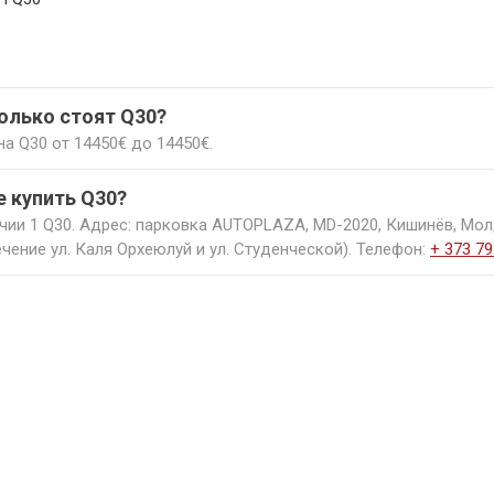
300€
колько стоят Q30?
а Q30 от 14450€ до 14450€.
е купить Q30?
чии 1 Q30. Адрес: парковка AUTOPLAZA, MD-2020, Кишинёв, Мол
чение ул. Каля Орхеюлуй и ул. Студенческой). Телефон:
+ 373 79