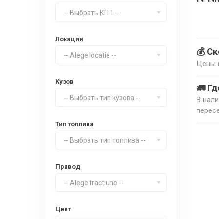
-- Выбрать КПП --
Локация
💰 С
-- Alege locatie --
Цены н
Кузов
🚛 Гд
-- Выбрать тип кузова --
В нали
пересе
Тип топлива
-- Выбрать тип топлива --
Привод
-- Alege tractiune --
Цвет