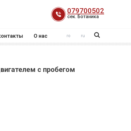
079700502
сек. Ботаника
контакты
О нас
ro
ru
двигателем с пробегом