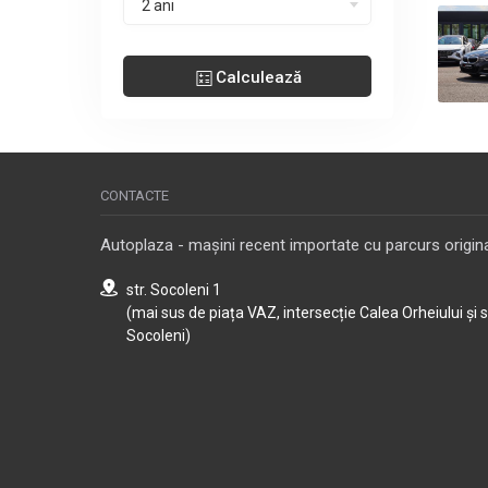
2 ani
Calculează
CONTACTE
Autoplaza - mașini recent importate cu parcurs origina
str. Socoleni 1
(mai sus de piața VAZ, intersecție Calea Orheiului și 
Socoleni)