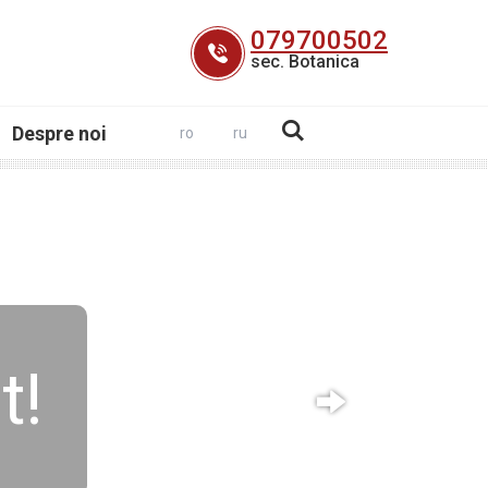
079700502
sec. Botanica
Despre noi
ro
ru
t!