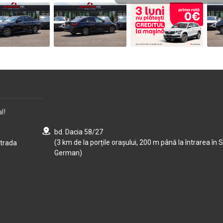
l!
bd. Dacia 58/27
(3 km de la porțile orașului, 200 m până la întrarea în S
strada
German)