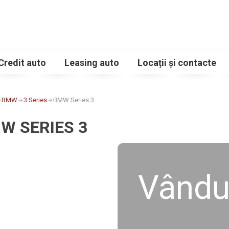
Credit auto
Leasing auto
Locații și contacte
BMW
3 Series
BMW Series 3
W SERIES 3
Vându