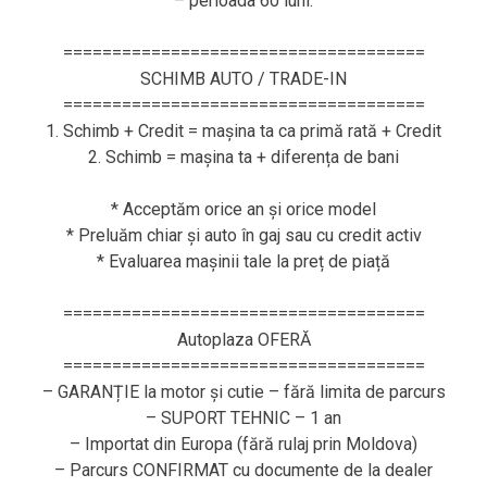
– perioada 60 luni.
=====================================
SCHIMB AUTO / TRADE-IN
=====================================
1. Schimb + Credit = mașina ta ca primă rată + Credit
2. Schimb = mașina ta + diferența de bani
* Acceptăm orice an și orice model
* Preluăm chiar și auto în gaj sau cu credit activ
* Evaluarea mașinii tale la preț de piață
=====================================
Autoplaza OFERĂ
=====================================
– GARANȚIE la motor și cutie – fără limita de parcurs
– SUPORT TEHNIC – 1 an
– Importat din Europa (fără rulaj prin Moldova)
– Parcurs CONFIRMAT cu documente de la dealer