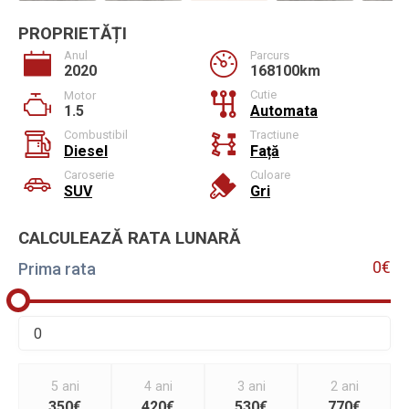
PROPRIETĂȚI
Anul
Parcurs
2020
168100km
Cutie
Motor
1.5
Automata
Combustibil
Tractiune
Diesel
Față
Caroserie
Culoare
SUV
Gri
CALCULEAZĂ RATA LUNARĂ
0€
Prima rata
5 ani
4 ani
3 ani
2 ani
350€
420€
530€
770€