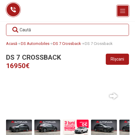
Skip
to
content
Caută
Acasă
DS Automobiles
DS 7 Crossback
DS 7 Crossback
DS 7 CROSSBACK
Rîșcani
16950€