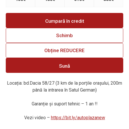
Cumpară în credit
Schimb
Obține REDUCERE
Sună
Locația: bd.Dacia 58/27 (3 km de la porțile orașului, 200m
până la intrarea în Satul German)
Garanție
ș
i suport tehnic – 1 an !!
Vezi video –
https://bit.ly/autoplazanew