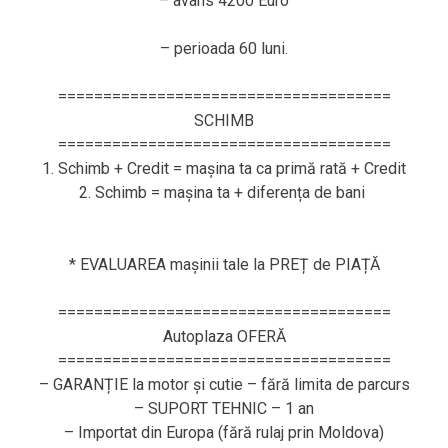
– avans 4200 Euro
– perioada 60 luni.
=====================================
SCHIMB
=====================================
1. Schimb + Credit = mașina ta ca primă rată + Credit
2. Schimb = mașina ta + diferența de bani
* EVALUAREA mașinii tale la PREȚ de PIAȚĂ
=====================================
Autoplaza OFERĂ
=====================================
– GARANȚIE la motor și cutie – fără limita de parcurs
– SUPORT TEHNIC – 1 an
– Importat din Europa (fără rulaj prin Moldova)