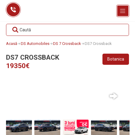
Skip
to
content
Caută
Acasă
DS Automobiles
DS 7 Crossback
DS7 Crossback
DS7 CROSSBACK
Botanica
19350€