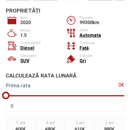
PROPRIETĂȚI
Anul
Parcurs
2020
99300km
Cutie
Motor
1.5
Automata
Combustibil
Tractiune
Diesel
Față
Caroserie
Culoare
SUV
Gri
CALCULEAZĂ RATA LUNARĂ
0€
Prima rata
5 ani
4 ani
3 ani
2 ani
400€
480€
610€
880€