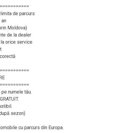
===========
limita de parcurs
 an
 prin Moldova)
e de la dealer
 la orice service
t
 corectă
===========
RE
===========
i pe numele tău.
– GRATUIT.
tibil.
, după sezon)
utomobile cu parcurs din Europa.