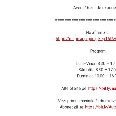
Avem 16 ani de experie
==========================
Ne aflăm aici:
https://maps.app.goo.gl/ep1AP
Program:
Luni–Vineri 8:30 – 19
Sâmbăta 8:30 – 17:0
Duminica 10:00 – 16:
Alte oferte pe:
https://bit.ly/
Vezi primul mașinile în drum/li
Abonează-te:
https://bit.ly/A