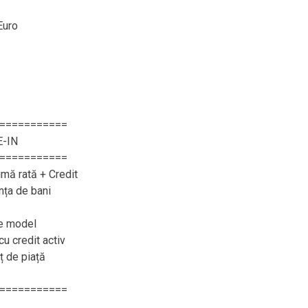
Euro
===========
E-IN
===========
imă rată + Credit
nța de bani
ce model
cu credit activ
eț de piață
===========