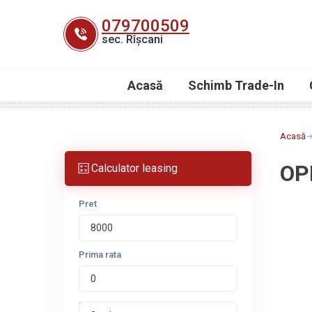
Skip
079700509
to
sec. Rîșcani
content
Acasă
Schimb Trade-In
Acasă
OP
Calculator leasing
Pret
Prima rata
Perioada leasing