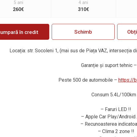
5 ani
4 ani
260€
310€
Schimb
Obț
umpară în credit
Locația: str. Socoleni 1, (mai sus de Piața VAZ, intersecția d
Garanție și suport tehnic – 
Peste 500 de automobile –
https://
Consum 5.4L/100km 
– Faruri LED !!
– Apple Car Play/Android 
– Recunoasterea indicatoar
– Clima 2 zone !!