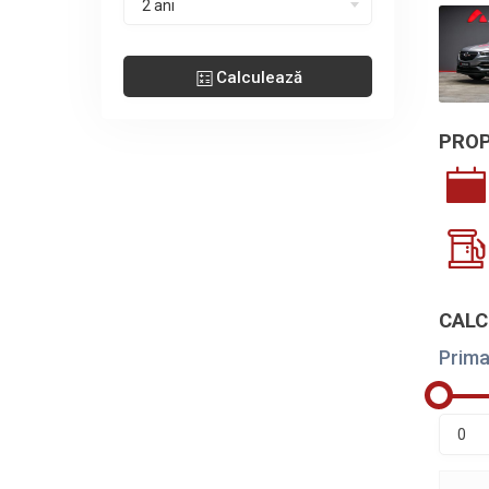
2 ani
Calculează
PROP
CALC
Prima