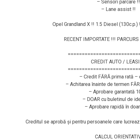
– Sensori parcare !!
– Lane assist !!
Opel Grandland X !! 1.5 Diesel (130c.p.) 
RECENT IMPORTATE !!! PARCURS 
=========================
CREDIT AUTO / LEAS
=========================
– Credit FĂRĂ prima rată – 
– Achitarea înainte de termen FĂ
– Aprobare garantată 
– DOAR cu buletinul de ide
– Aprobare rapidă în doar
Creditul se aprobă și pentru persoanele care lucr
CALCUL ORIENTATIV