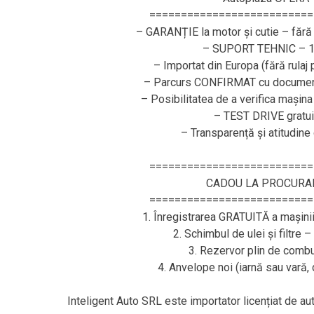
==========================
– GARANȚIE la motor și cutie – fără 
– SUPORT TEHNIC – 1
– Importat din Europa (fără rulaj
– Parcurs CONFIRMAT cu document
– Posibilitatea de a verifica mașina
– TEST DRIVE gratui
– Transparență și atitudine
==========================
CADOU LA PROCURA
==========================
1. Înregistrarea GRATUITĂ a mașini
2. Schimbul de ulei și filtre 
3. Rezervor plin de combus
4. Anvelope noi (iarnă sau vară
Inteligent Auto SRL este importator licențiat de a