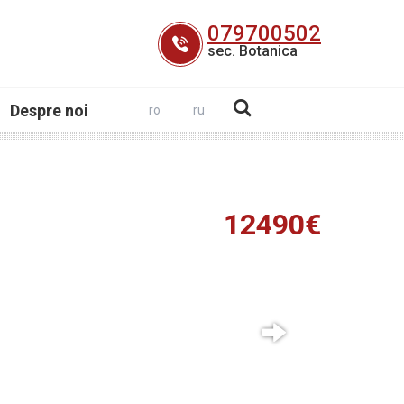
079700502
sec. Botanica
Despre noi
ro
ru
12490€