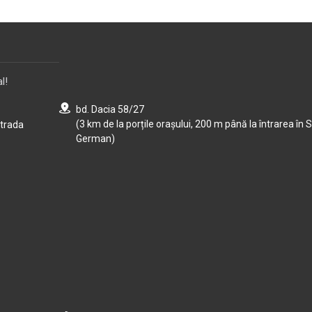
l!
bd. Dacia 58/27
(3 km de la porțile orașului, 200 m până la întrarea în S
strada
German)