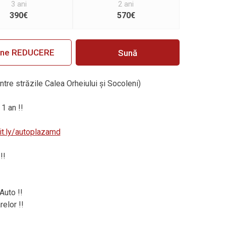
3 ani
2 ani
390€
570€
ine REDUCERE
Sună
intre străzile Calea Orheiului și Socoleni)
1 an !!
bit.ly/autoplazamd
!!
Auto !!
elor !!