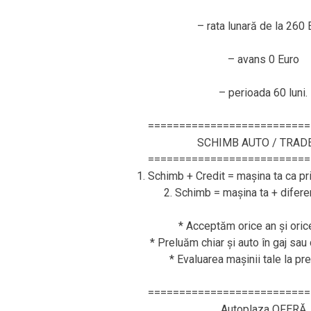
– rata lunară de la 260 
– avans 0 Euro
– perioada 60 luni.
==========================
SCHIMB AUTO / TRAD
==========================
1. Schimb + Credit = mașina ta ca pr
2. Schimb = mașina ta + difere
* Acceptăm orice an și ori
* Preluăm chiar și auto în gaj sau 
* Evaluarea mașinii tale la pr
==========================
Autoplaza OFERĂ