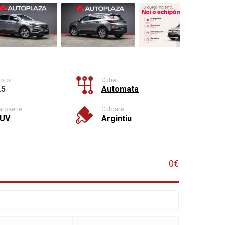
otor
Cutie
.5
Automata
aroserie
Culoare
UV
Argintiu
0€