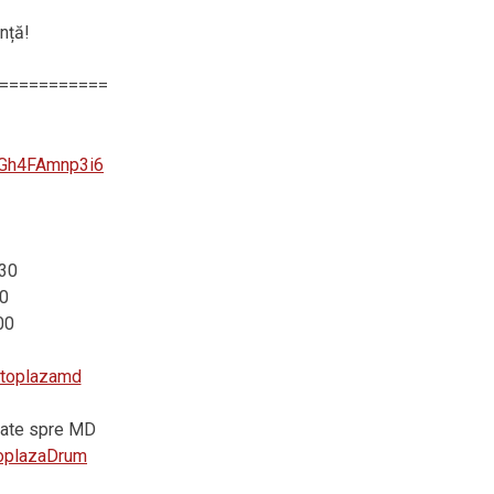
nță!
===========
zGh4FAmnp3i6
:30
0
00
autoplazamd
vrate spre MD
utoplazaDrum