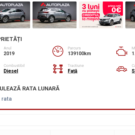
RIETĂȚI
Anul
Parcurs
M
2019
139100km
1
Combustibil
Tractiune
C
Diesel
Față
S
ULEAZĂ RATA LUNARĂ
 rata