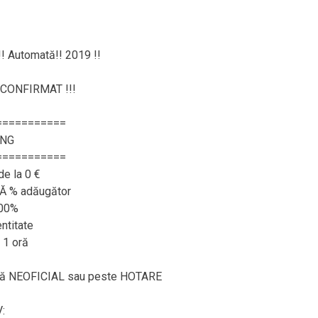
!! Automată!! 2019 !!
CONFIRMAT !!!
===========
ING
===========
de la 0 €
RĂ % adăugător
100%
ntitate
 1 oră
ează NEOFICIAL sau peste HOTARE
: