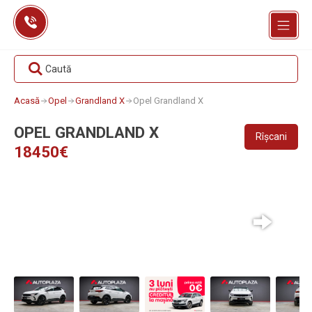
Skip
to
content
Caută
Acasă
Opel
Grandland X
Opel Grandland X
OPEL GRANDLAND X
Rîșcani
18450€