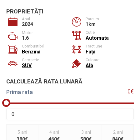
PROPRIETĂȚI
Anul
Parcurs
2024
1km
Cutie
Motor
1.6
Automata
Combustibil
Tractiune
Benzină
Față
Caroserie
Culoare
SUV
Alb
CALCULEAZĂ RATA LUNARĂ
0€
Prima rata
5 ani
4 ani
3 ani
2 ani
380€
460€
580€
840€