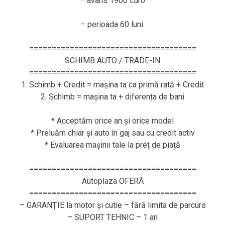
– avans 1900 Euro
– perioada 60 luni.
=====================================
SCHIMB AUTO / TRADE-IN
=====================================
1. Schimb + Credit = mașina ta ca primă rată + Credit
2. Schimb = mașina ta + diferența de bani
* Acceptăm orice an și orice model
* Preluăm chiar și auto în gaj sau cu credit activ
* Evaluarea mașinii tale la preț de piață
=====================================
Autoplaza OFERĂ
=====================================
– GARANȚIE la motor și cutie – fără limita de parcurs
– SUPORT TEHNIC – 1 an