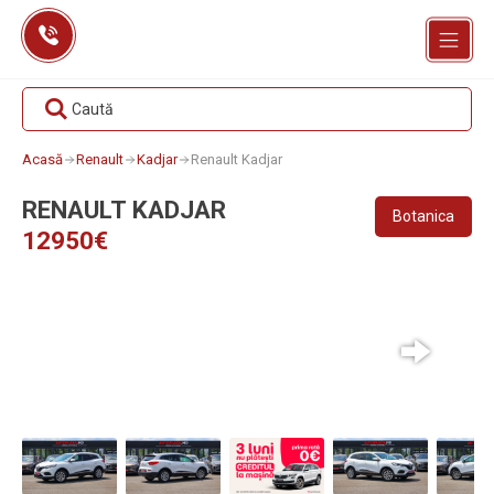
Skip
to
content
Caută
Acasă
Renault
Kadjar
Renault Kadjar
RENAULT KADJAR
Botanica
12950€