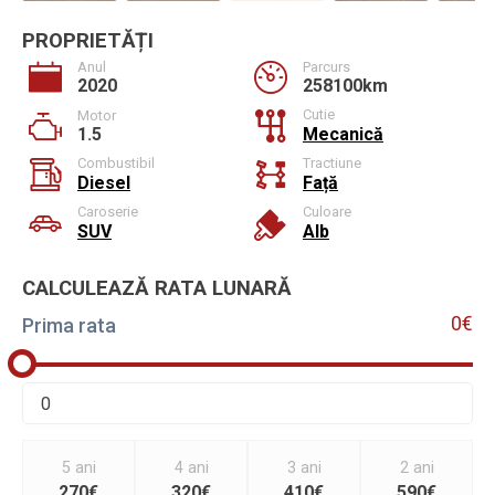
PROPRIETĂȚI
Anul
Parcurs
2020
258100km
Cutie
Motor
1.5
Mecanică
Combustibil
Tractiune
Diesel
Față
Caroserie
Culoare
SUV
Alb
CALCULEAZĂ RATA LUNARĂ
0€
Prima rata
5 ani
4 ani
3 ani
2 ani
270€
320€
410€
590€