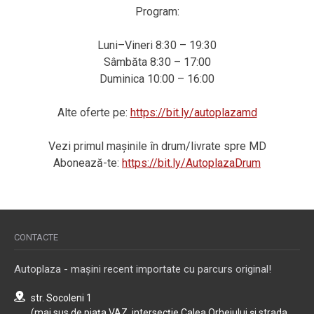
Program:
Luni–Vineri 8:30 – 19:30
Sâmbăta 8:30 – 17:00
Duminica 10:00 – 16:00
Alte oferte pe:
https://bit.ly/autoplazamd
Vezi primul mașinile în drum/livrate spre MD
Abonează-te:
https://bit.ly/AutoplazaDrum
CONTACTE
Autoplaza - mașini recent importate cu parcurs original!
str. Socoleni 1
(mai sus de piața VAZ, intersecție Calea Orheiului și strada