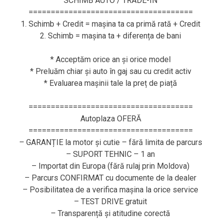
SCHIMB AUTO / TRADE-IN
=====================================
1. Schimb + Credit = mașina ta ca primă rată + Credit
2. Schimb = mașina ta + diferența de bani
* Acceptăm orice an și orice model
* Preluăm chiar și auto în gaj sau cu credit activ
* Evaluarea mașinii tale la preț de piață
=====================================
Autoplaza OFERĂ
=====================================
– GARANȚIE la motor și cutie – fără limita de parcurs
– SUPORT TEHNIC – 1 an
– Importat din Europa (fără rulaj prin Moldova)
– Parcurs CONFIRMAT cu documente de la dealer
– Posibilitatea de a verifica mașina la orice service
– TEST DRIVE gratuit
– Transparență și atitudine corectă