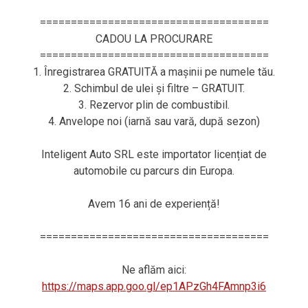
=====================================
CADOU LA PROCURARE
=====================================
1. Înregistrarea GRATUITĂ a mașinii pe numele tău.
2. Schimbul de ulei și filtre – GRATUIT.
3. Rezervor plin de combustibil.
4. Anvelope noi (iarnă sau vară, după sezon)
Inteligent Auto SRL este importator licențiat de
automobile cu parcurs din Europa.
Avem 16 ani de experiență!
=====================================
Ne aflăm aici:
https://maps.app.goo.gl/ep1APzGh4FAmnp3i6