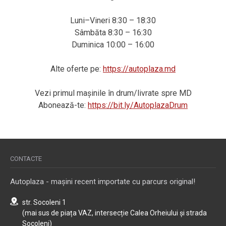
Luni–Vineri 8:30 – 18:30
Sâmbăta 8:30 – 16:30
Duminica 10:00 – 16:00
Alte oferte pe:
https://autoplaza.md
Vezi primul mașinile în drum/livrate spre MD
Abonează-te:
https://bit.ly/AutoplazaDrum
CONTACTE
Autoplaza - mașini recent importate cu parcurs original!
str. Socoleni 1
(mai sus de piața VAZ, intersecție Calea Orheiului și strada
Socoleni)