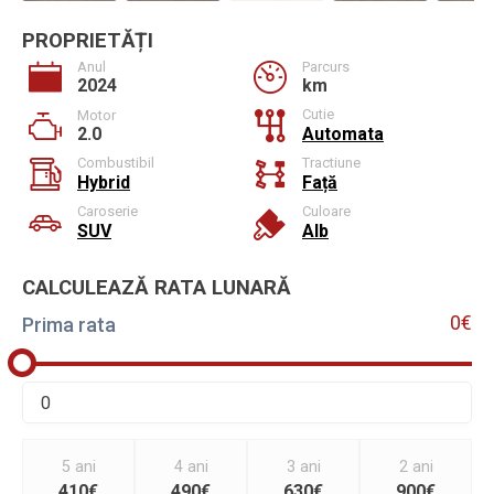
PROPRIETĂȚI
Anul
Parcurs
2024
km
Cutie
Motor
2.0
Automata
Combustibil
Tractiune
Hybrid
Față
Caroserie
Culoare
SUV
Alb
CALCULEAZĂ RATA LUNARĂ
0€
Prima rata
5 ani
4 ani
3 ani
2 ani
410€
490€
630€
900€