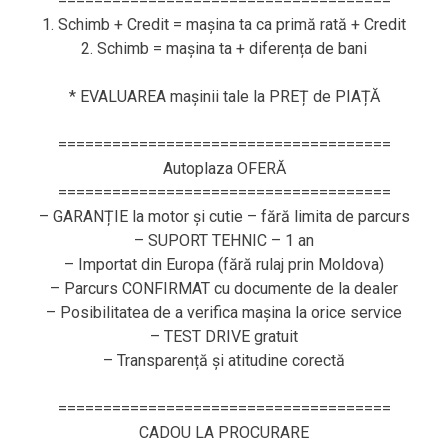
=====================================
1. Schimb + Credit = mașina ta ca primă rată + Credit
2. Schimb = mașina ta + diferența de bani
* EVALUAREA mașinii tale la PREȚ de PIAȚĂ
=====================================
Autoplaza OFERĂ
=====================================
– GARANȚIE la motor și cutie – fără limita de parcurs
– SUPORT TEHNIC – 1 an
– Importat din Europa (fără rulaj prin Moldova)
– Parcurs CONFIRMAT cu documente de la dealer
– Posibilitatea de a verifica mașina la orice service
– TEST DRIVE gratuit
– Transparență și atitudine corectă
=====================================
CADOU LA PROCURARE