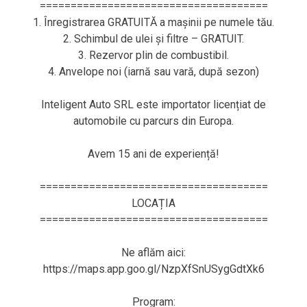
=====================================
1. Înregistrarea GRATUITĂ a mașinii pe numele tău.
2. Schimbul de ulei și filtre – GRATUIT.
3. Rezervor plin de combustibil.
4. Anvelope noi (iarnă sau vară, după sezon)
Inteligent Auto SRL este importator licențiat de
automobile cu parcurs din Europa.
Avem 15 ani de experiență!
=====================================
LOCAȚIA
=====================================
Ne aflăm aici:
https://maps.app.goo.gl/NzpXfSnUSygGdtXk6
Program: