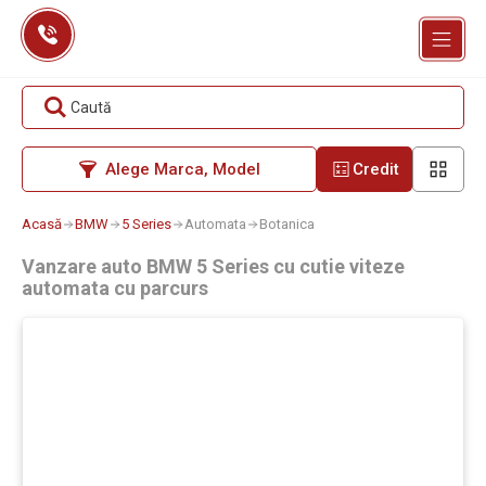
Skip
to
content
Caută
Alege Marca, Model
Credit
Acasă
BMW
5 Series
Automata
Botanica
Vanzare auto BMW 5 Series cu cutie viteze
automata cu parcurs