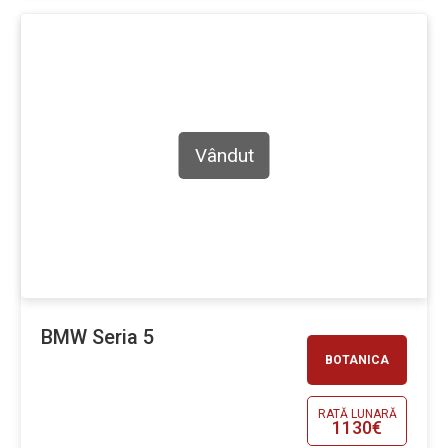
Vândut
BMW Seria 5
BOTANICA
RATĂ LUNARĂ
1130€