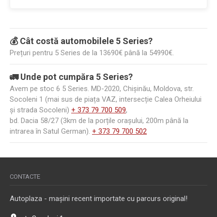
💰 Cât costă automobilele 5 Series?
Prețuri pentru 5 Series de la 13690€ până la 54990€.
🚛 Unde pot cumpăra 5 Series?
Avem pe stoc 6 5 Series. MD-2020, Chișinău, Moldova, str.
Socoleni 1 (mai sus de piața VAZ, intersecție Calea Orheiului
și strada Socoleni)
+ 373 79 700 509
,
bd. Dacia 58/27 (3km de la porțile orașului, 200m până la
intrarea în Satul German).
+ 373 79 700 502
CONTACTE
Autoplaza - mașini recent importate cu parcurs original!