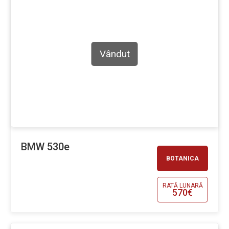
Vândut
BMW 530e
BOTANICA
RATĂ LUNARĂ
570€