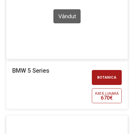
Vândut
BMW 5 Series
BOTANICA
RATĂ LUNARĂ
670€