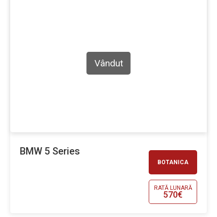
Vândut
BMW 5 Series
BOTANICA
RATĂ LUNARĂ
570€