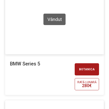
Vândut
BMW Series 5
BOTANICA
RATĂ LUNARĂ
280€