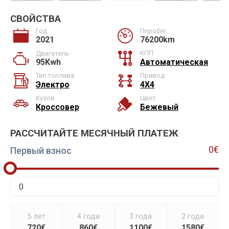
СВОЙСТВА
Год
Ппробег
2021
76200km
КПП
Двигатель
95Kwh
Автоматическая
Тип топлива
Привод
Электро
4X4
Кузов
Цвет
Кроссовер
Бежевый
РАССЧИТАЙТЕ МЕСЯЧНЫЙ ПЛАТЕЖ
0€
Первый взнос
5 лет
4 года
3 года
2 года
720€
860€
1100€
1580€