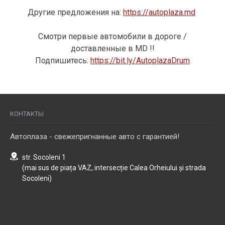
Другие предложения на:
https://autoplaza.md
Смотри
первые автомобили
в
дороге
/
доставленные
в MD !!
Подпишитесь
:
https://bit.ly/AutoplazaDrum
КОНТАКТЫ
Автоплаза - свежепригнанные авто с гарантией!
str. Socoleni 1
(mai sus de piața VAZ, intersecție Calea Orheiului și strada
Socoleni)