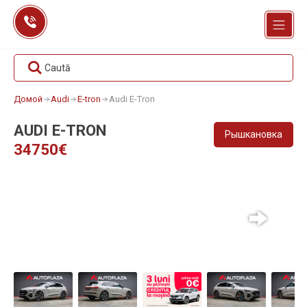
Перейти
к
содержанию
Caută
Домой
Audi
E-tron
Audi E-Tron
AUDI E-TRON
Рышкановка
34750€