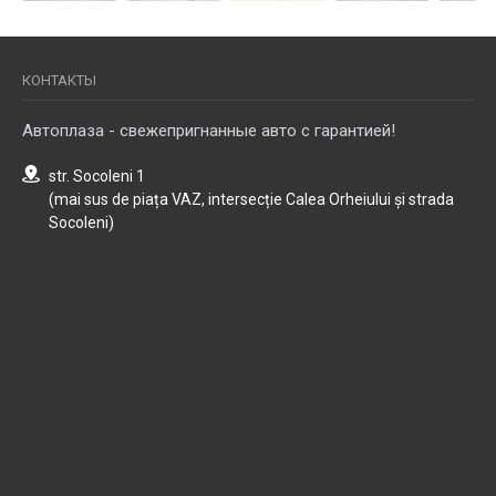
КОНТАКТЫ
Автоплаза - свежепригнанные авто с гарантией!
str. Socoleni 1
(mai sus de piața VAZ, intersecție Calea Orheiului și strada
Socoleni)