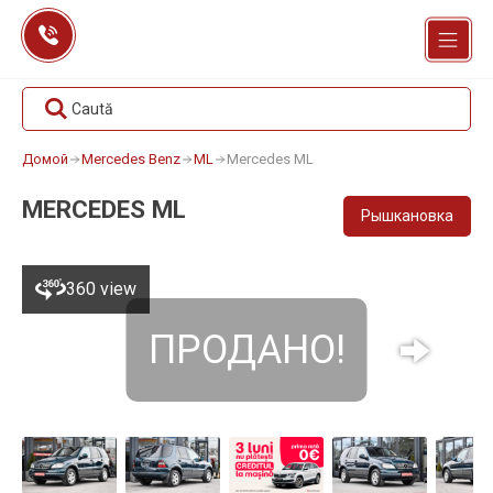
Перейти
к
содержанию
Caută
Домой
Mercedes Benz
ML
Mercedes ML
MERCEDES ML
Рышкановка
360 view
ПРОДАНО!