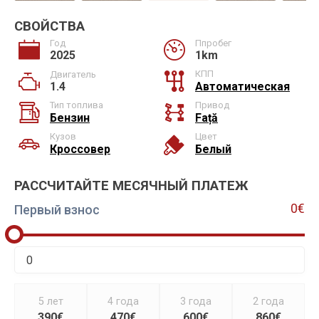
СВОЙСТВА
Год
Ппробег
2025
1km
КПП
Двигатель
1.4
Автоматическая
Тип топлива
Привод
Бензин
Față
Кузов
Цвет
Кроссовер
Белый
РАССЧИТАЙТЕ МЕСЯЧНЫЙ ПЛАТЕЖ
0€
Первый взнос
5 лет
4 года
3 года
2 года
390€
470€
600€
860€