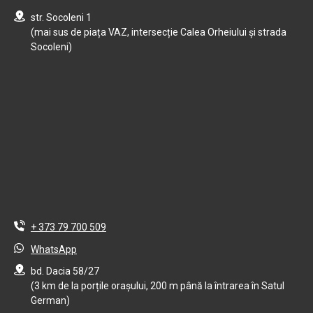
str. Socoleni 1
(mai sus de piața VAZ, intersecție Calea Orheiului și strada
Socoleni)
+ 373 79 700 509
WhatsApp
bd. Dacia 58/27
(3 km de la porțile orașului, 200 m până la întrarea în Satul
German)