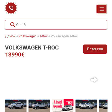
Перейти
к
содержанию
Caută
Домой
Volkswagen
T-Roc
Volkswagen T-Roc
VOLKSWAGEN T-ROC
Ботаника
18990€