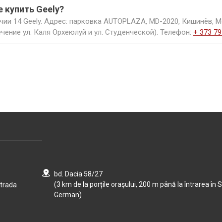
е купить Geely?
чии 14 Geely. Адрес: парковка AUTOPLAZA, MD-2020, Кишинёв, М
чение ул. Каля Орхеюлуй и ул. Студенческой). Телефон:
+ 373 79
bd. Dacia 58/27
(3 km de la porțile orașului, 200 m până la întrarea în S
strada
German)