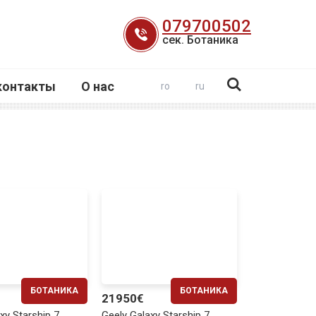
079700502
сек. Ботаника
контакты
О нас
ro
ru
БОТАНИКА
БОТАНИКА
21950€
ЕЖЕМЕСЯЧНО
ЕЖЕМЕСЯЧНО
xy Starship 7
Geely Galaxy Starship 7