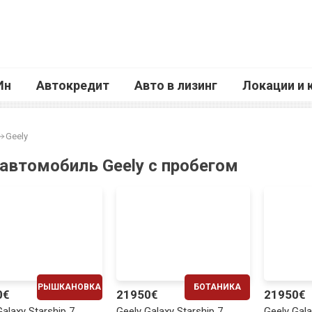
Ин
Автокредит
Авто в лизинг
Локации и 
Geely
 автомобиль Geely с пробегом
РЫШКАНОВКА
БОТАНИКА
0€
21950€
21950€
ЕЖЕМЕСЯЧНО
ЕЖЕМЕСЯЧНО
Galaxy Starship 7
Geely Galaxy Starship 7
Geely Gala