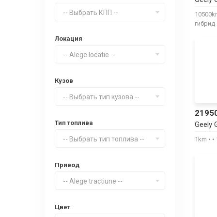
-- Выбрать КПП --
10500
гибрид
Локация
-- Alege locatie --
Кузов
-- Выбрать тип кузова --
2195
Тип топлива
Geely 
-- Выбрать тип топлива --
1km
Привод
-- Alege tractiune --
Цвет