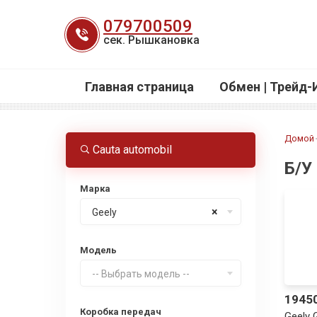
Перейти
079700509
к
сек. Рышкановка
содержанию
Главная страница
Обмен | Трейд-
Домой
Cauta automobil
Б/У
Марка
×
Geely
Модель
-- Выбрать модель --
1945
Коробка передач
Geely 