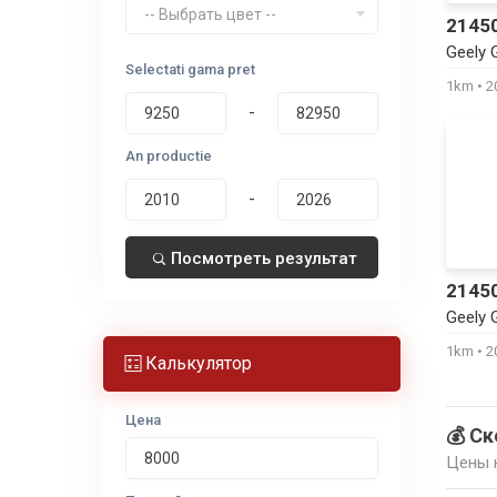
-- Выбрать цвет --
2145
Geely 
Selectati gama pret
1km
2
-
An productie
-
Посмотреть результат
2145
Geely 
1km
2
Калькулятор
Цена
💰 Ск
Цены н