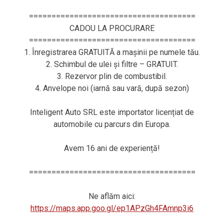
=====================================
CADOU LA PROCURARE
=====================================
1. Înregistrarea GRATUITĂ a mașinii pe numele tău.
2. Schimbul de ulei și filtre – GRATUIT.
3. Rezervor plin de combustibil.
4. Anvelope noi (iarnă sau vară, după sezon)
Inteligent Auto SRL este importator licențiat de
automobile cu parcurs din Europa.
Avem 16 ani de experiență!
=====================================
Ne aflăm aici:
https://maps.app.goo.gl/ep1APzGh4FAmnp3i6