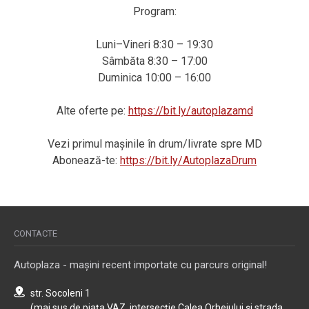
Program:
Luni–Vineri 8:30 – 19:30
Sâmbăta 8:30 – 17:00
Duminica 10:00 – 16:00
Alte oferte pe:
https://bit.ly/autoplazamd
Vezi primul mașinile în drum/livrate spre MD
Abonează-te:
https://bit.ly/AutoplazaDrum
CONTACTE
Autoplaza - mașini recent importate cu parcurs original!
str. Socoleni 1
(mai sus de piața VAZ, intersecție Calea Orheiului și strada