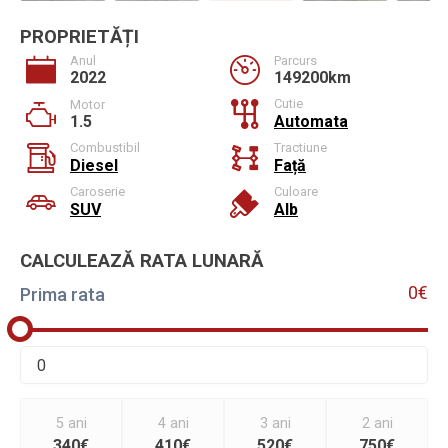
PROPRIETĂȚI
Anul
Parcurs
2022
149200km
Cutie
Motor
1.5
Automata
Combustibil
Tractiune
Diesel
Față
Caroserie
Culoare
SUV
Alb
CALCULEAZĂ RATA LUNARĂ
0€
Prima rata
5 ani
4 ani
3 ani
2 ani
340€
410€
520€
750€