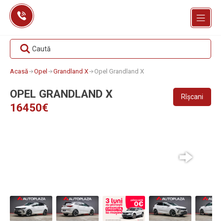
Skip
to
content
Caută
Acasă
Opel
Grandland X
Opel Grandland X
OPEL GRANDLAND X
Rîșcani
16450€