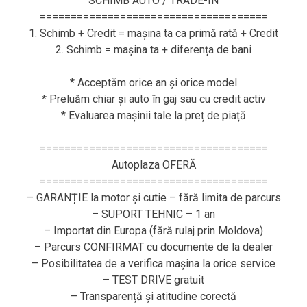
SCHIMB AUTO / TRADE-IN
=====================================
1. Schimb + Credit = mașina ta ca primă rată + Credit
2. Schimb = mașina ta + diferența de bani
* Acceptăm orice an și orice model
* Preluăm chiar și auto în gaj sau cu credit activ
* Evaluarea mașinii tale la preț de piață
=====================================
Autoplaza OFERĂ
=====================================
– GARANȚIE la motor și cutie – fără limita de parcurs
– SUPORT TEHNIC – 1 an
– Importat din Europa (fără rulaj prin Moldova)
– Parcurs CONFIRMAT cu documente de la dealer
– Posibilitatea de a verifica mașina la orice service
– TEST DRIVE gratuit
– Transparență și atitudine corectă