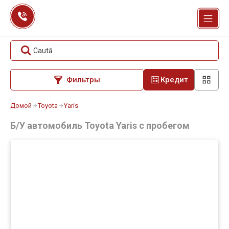
Перейти
к
содержанию
Caută
Фильтры
Кредит
Домой
Toyota
Yaris
Б/У автомобиль Toyota Yaris с пробегом