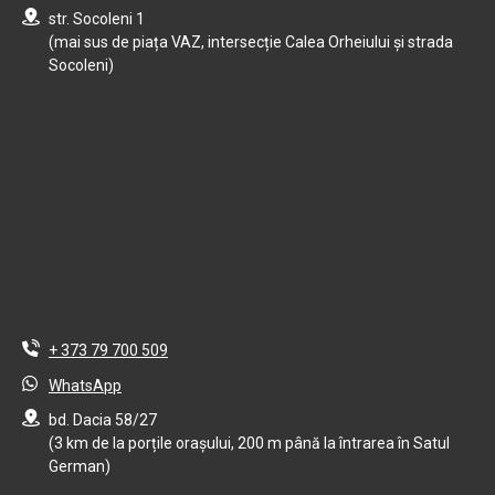
str. Socoleni 1
(mai sus de piața VAZ, intersecție Calea Orheiului și strada
Socoleni)
+ 373 79 700 509
WhatsApp
bd. Dacia 58/27
(3 km de la porțile orașului, 200 m până la întrarea în Satul
German)